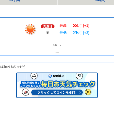
34
最高
[+1]
℃
真夏日
25
晴
最低
[+3]
℃
06-12
---
は3mうねりを伴う