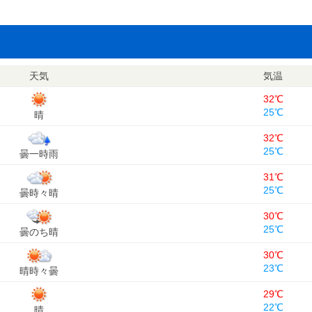
天気
気温
32℃
25℃
晴
32℃
25℃
曇一時雨
31℃
25℃
曇時々晴
30℃
25℃
曇のち晴
30℃
23℃
晴時々曇
29℃
22℃
晴