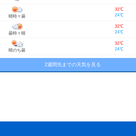
32℃
24℃
晴時々曇
32℃
24℃
曇時々晴
32℃
24℃
晴のち曇
2週間先までの天気を見る