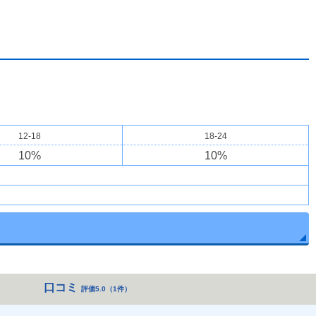
12-18
18-24
10
%
10
%
口コミ
評価5.0
（
1件
）