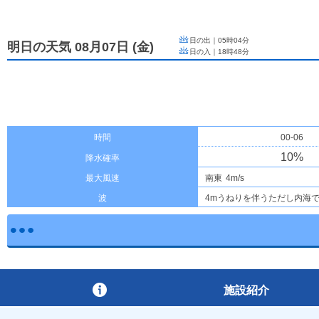
日の出｜
05時04分
明日の天気 08月07日
(
金
)
日の入｜
18時48分
時間
00-06
10
%
降水確率
最大風速
南東
4m/s
波
4mうねりを伴うただし内海で
施設紹介