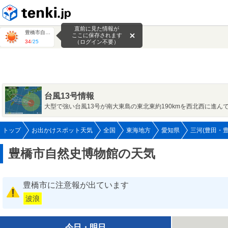
tenki.jp
直前に見た情報が
豊橋市自然史博物館
ここに保存されます
34
/
25
（ログイン不要）
台風13号情報
大型で強い台風13号が南大東島の東北東約190kmを西北西に進ん
トップ
お出かけスポット天気
全国
東海地方
愛知県
三河(豊田・豊
豊橋市自然史博物館の天気
豊橋市に注意報が出ています
波浪
今日・明日