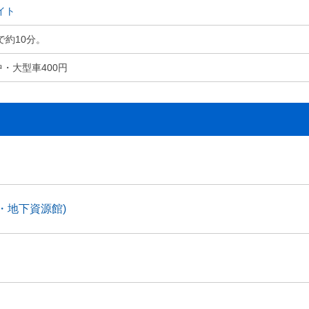
イト
で約10分。
中・大型車400円
・地下資源館)