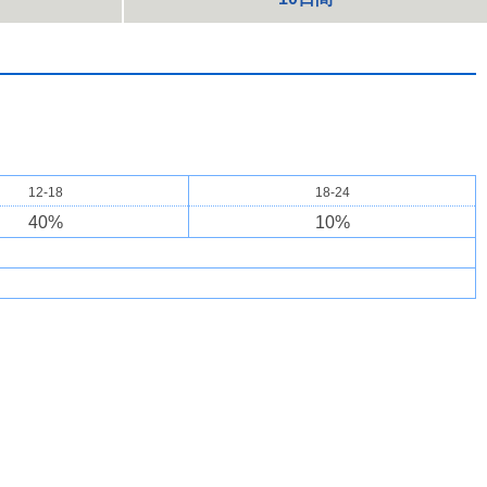
12-18
18-24
40
%
10
%