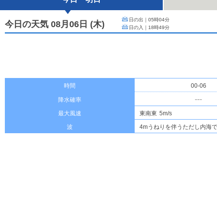
日の出｜
05時04分
今日の天気 08月06日
(
木
)
日の入｜
18時49分
時間
00-06
---
降水確率
最大風速
東南東
5m/s
波
4mうねりを伴うただし内海で