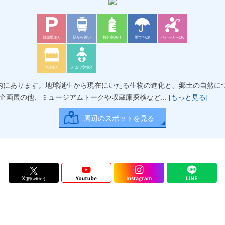
駐車場あり
駅から近い
授乳室あり
雨でもOK
ベビーカーOK
売店あり
オムツ交換台
)内にあります。地球誕生から現在にいたる生物の進化と、郷土の自然に
企画展の他、ミュージアムトークや収蔵庫探検など...
[もっと見る]
周辺のスポットを見る