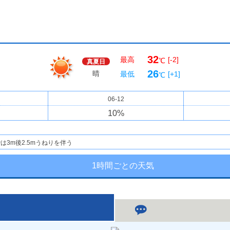
32
最高
[-2]
℃
真夏日
26
晴
最低
[+1]
℃
06-12
10
%
は3m後2.5mうねりを伴う
1時間ごとの天気