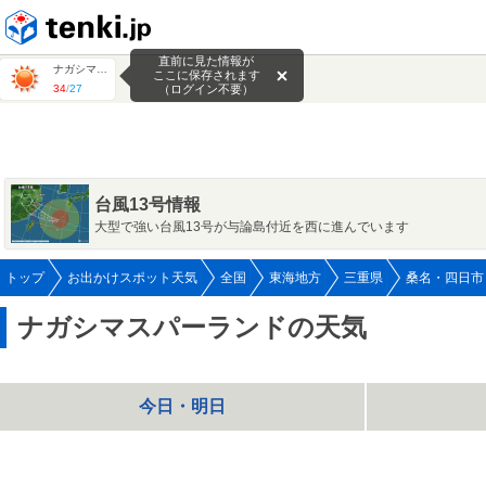
tenki.jp
直前に見た情報が
ナガシマスパーランド
ここに保存されます
34
/
27
（ログイン不要）
台風13号情報
大型で強い台風13号が与論島付近を西に進んでいます
トップ
お出かけスポット天気
全国
東海地方
三重県
桑名・四日市
ナガシマスパーランドの天気
今日・明日