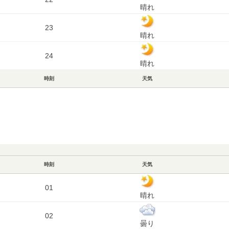
晴れ
23
晴れ
24
晴れ
時刻
天気
時刻
天気
01
晴れ
02
曇り