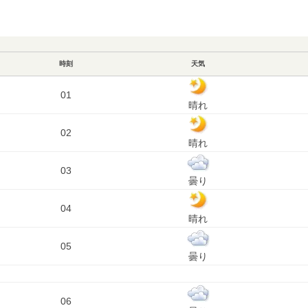
時刻
天気
01
晴れ
02
晴れ
03
曇り
04
晴れ
05
曇り
06