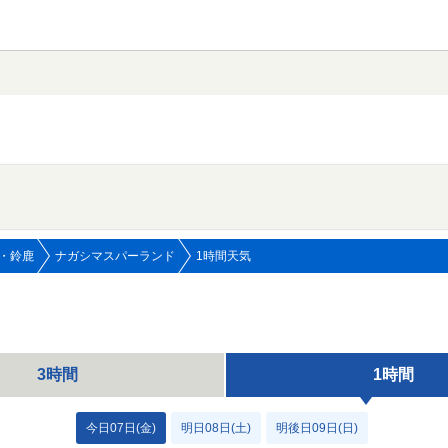
・鈴鹿
ナガシマスパーランド
1時間天気
3時間
1時間
今日07日(金)
明日08日(土)
明後日09日(日)