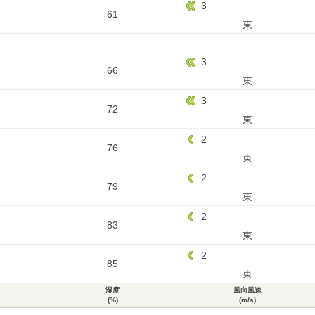
3
61
東
3
66
東
3
72
東
2
76
東
2
79
東
2
83
東
2
85
東
湿度
風向風速
(%)
(m/s)