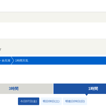
す
余呉湖
1時間天気
3時間
1時間
今日07日(金)
明日08日(土)
明後日09日(日)