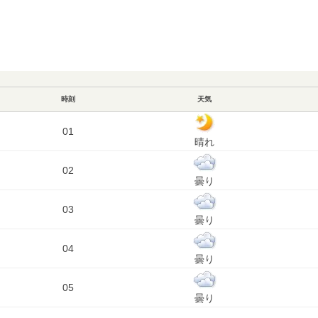
時刻
天気
01
晴れ
02
曇り
03
曇り
04
曇り
05
曇り