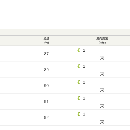
湿度
風向風速
(%)
(m/s)
2
87
東
2
89
東
2
90
東
1
91
東
1
92
東