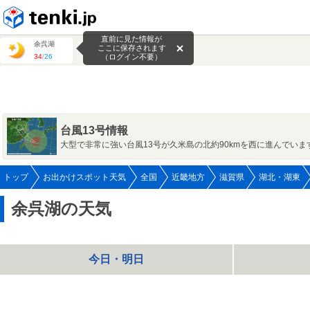
tenki.jp
直前に見た情報が
余呉湖
ここに保存されます
34
/
26
（ログイン不要）
台風13号情報
大型で非常に強い台風13号が久米島の北約90kmを西に進んでいま
トップ
お出かけスポット天気
全国
近畿地方
滋賀県
湖北・湖東
余呉湖の天気
今日・明日