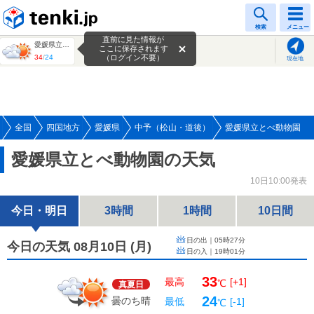
tenki.jp
検索
メニュー
直前に見た情報が
愛媛県立とべ動物園
ここに保存されます
34
/
24
（ログイン不要）
現在地
全国
四国地方
愛媛県
中予（松山・道後）
愛媛県立とべ動物園
愛媛県立とべ動物園の天気
10日10:00発表
今日・明日
3時間
1時間
10日間
日の出｜
05時27分
今日の天気 08月10日
(
月
)
日の入｜
19時01分
33
最高
[+1]
℃
真夏日
24
曇のち晴
最低
[-1]
℃