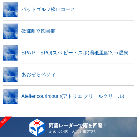
パットゴルフ松山コース
砥部町立図書館
SPA P・SPO(スパ ピー・スポ)湯砥里館とべ温泉
あおぞらベジィ
Atelier courircourir(アトリエ クリールクリール)
雨雲レーダーで雨を回避！
tenki.jp公式 天気予報アプリ