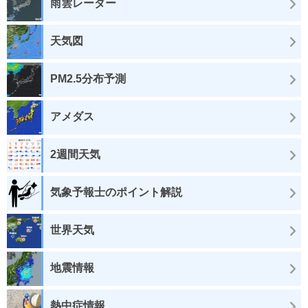
雨雲レーダー
天気図
PM2.5分布予測
アメダス
2週間天気
気象予報士のポイント解説
世界天気
地震情報
熱中症情報