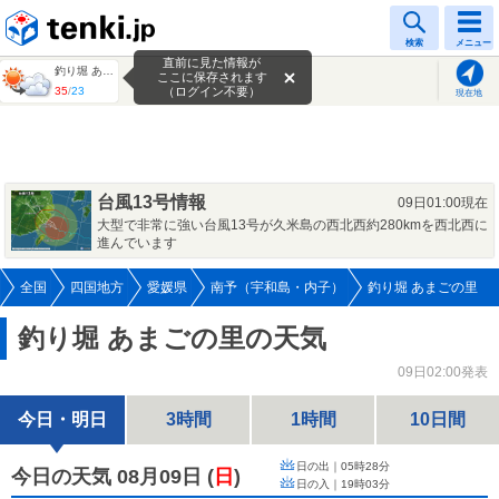
tenki.jp
検索
メニュー
直前に見た情報が
釣り堀 あまごの里
ここに保存されます
35
/
23
（ログイン不要）
現在地
台風13号情報
09日01:00現在
大型で非常に強い台風13号が久米島の西北西約280kmを西北西に
進んでいます
全国
四国地方
愛媛県
南予（宇和島・内子）
釣り堀 あまごの里
釣り堀 あまごの里の天気
09日02:00発表
今日・明日
3時間
1時間
10日間
日の出｜
05時28分
今日の天気 08月09日
(
日
)
日の入｜
19時03分