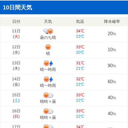
10日間天気
日付
天気
気温
降水確率
11日
34℃
20
%
(
火
)
23℃
曇のち晴
12日
33℃
10
%
(
水
)
20℃
晴
13日
31℃
90
%
(
木
)
21℃
晴一時雨
14日
32℃
60
%
(
金
)
22℃
晴一時雨
15日
33℃
40
%
(
土
)
22℃
晴時々曇
16日
33℃
40
%
(
日
)
22℃
晴時々曇
17日
34℃