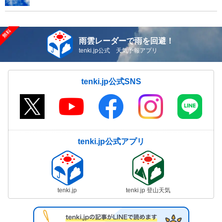
雨雲レーダーで雨を回避！
tenki.jp公式 天気予報アプリ
tenki.jp公式SNS
tenki.jp公式アプリ
tenki.jp
tenki.jp 登山天気