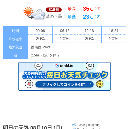
35
最高
[-1]
℃
猛暑日
23
晴のち曇
最低
[-3]
℃
時間
00-06
06-12
12-18
18-24
20
%
20
%
20
%
20
%
降水確率
最大風速
西南西
2m/s
波
2.5mうねりを伴う
日の出｜
05時28分
明日の天気 08月10日
(
月
)