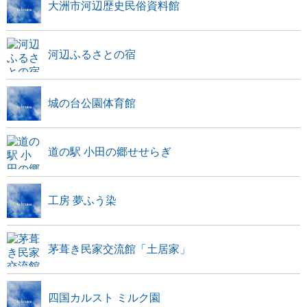
大洲市河辺歴史民俗資料館
河辺ふるさとの宿
城の台公園体育館
道の駅 小田の郷せせらぎ
工房 夢ふう染
茅葺き民家交流館「土居家」
四国カルスト ミルク園