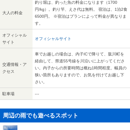
釣り堀は、釣った魚の料金になります（1700
円/kg）。釣り竿、えさ代は無料。 宿泊は、1泊2食
大人の料金
6500円。 ※宿泊はプランによって料金が異なりま
す。
オフィシャル
オフィシャルサイト
サイト
車でお越しの場合は、内子ICで降りて、肱川町を
経由して、県道55号線を川沿いに上がってくださ
交通情報・ア
い。内子からの所要時間は概ね1時間程度。幅員の
クセス
狭い箇所もありますので、お気を付けてお越し下
さい。
駐車場
---
周辺の雨でも遊べるスポット