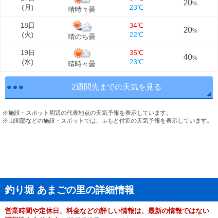
20
%
(
月
)
23℃
晴時々曇
18日
34℃
20
%
(
火
)
22℃
晴のち曇
19日
35℃
40
%
(
水
)
23℃
晴時々曇
2週間先までの天気を見る
※施設・スポット周辺の代表地点の天気予報を表示しています。
※山間部などの施設・スポットでは、ふもと付近の天気予報を表示しています。
釣り堀 あまごの里の詳細情報
営業時間や定休日、料金などの詳しい情報は、最新の情報ではない