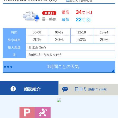
日の入｜
19時02分
34
最高
[-1]
℃
真夏日
22
曇一時雨
最低
[0]
℃
時間
00-06
06-12
12-18
18-24
20
%
20
%
50
%
20
%
降水確率
最大風速
西北西
2m/s
波
2m後1.5mうねりを伴う
1時間ごとの天気
施設紹介
口コミ
評価4.7
（
14件
）