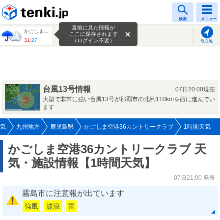
tenki.jp
検索
メニュー
直前に見た情報が
かごしま空港36カントリークラブ
ここに保存されます
31
/
27
（ログイン不要）
現在地
台風13号情報
07日20:00現在
大型で非常に強い台風13号が那覇市の北約110kmを西に進んでい
ます
気
九州地方
鹿児島県
かごしま空港36カントリークラブ
1時間天気
かごしま空港36カントリークラブ 天
気・施設情報【1時間天気】
07日21:00 発表
霧島市に注意報が出ています
強風
波浪
雷