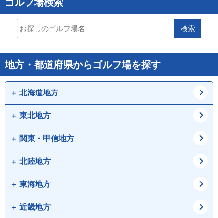
ゴルフ場検索
検索
地方・都道府県からゴルフ場を探す
北海道地方
東北地方
道北
道東
道央
道南
関東・甲信地方
青森県
岩手県
宮城県
秋田県
北陸地方
東京都
神奈川県
山形県
福島県
埼玉県
千葉県
東海地方
新潟県
富山県
茨城県
栃木県
石川県
福井県
近畿地方
愛知県
岐阜県