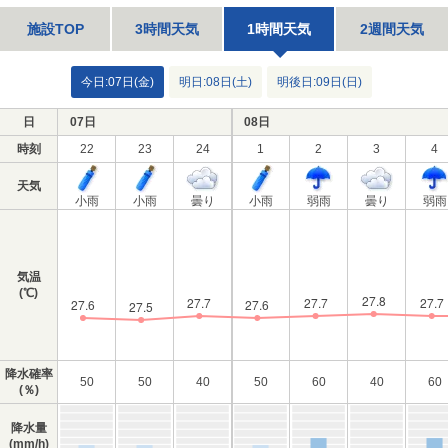
施設TOP
3時間天気
1時間天気
2週間天気
今日:07日(金)
明日:08日(土)
明後日:09日(日)
日
07日
08日
時刻
22
23
24
1
2
3
4
天気
小雨
小雨
曇り
小雨
弱雨
曇り
弱雨
気温
(℃)
降水確率
50
50
40
50
60
40
60
(％)
降水量
(mm/h)