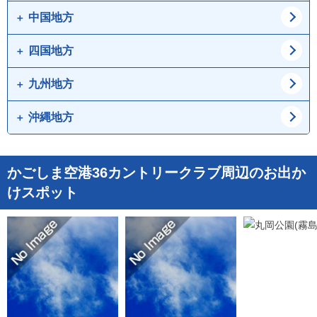
群馬県
山梨県
静岡県
三重県
中国地方
大阪府
兵庫県
長野県
京都府
滋賀県
四国地方
鳥取県
島根県
奈良県
和歌山県
岡山県
広島県
九州地方
徳島県
香川県
山口県
愛媛県
高知県
沖縄地方
福岡県
佐賀県
長崎県
熊本県
沖縄県
かごしま空港36カントリークラブ周辺のお出か
大分県
宮崎県
けスポット
鹿児島県