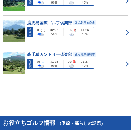
週
60%
40%
末
鹿児島国際ゴルフ倶楽部
鹿児島県姶良市
今
08
(
土
)
09
(
日
)
32/27
31/26
週
50%
40%
末
高千穂カントリー倶楽部
鹿児島県霧島市
今
08
(
土
)
09
(
日
)
31/28
31/27
週
60%
40%
末
お役立ちゴルフ情報
（季節・暮らしの話題）