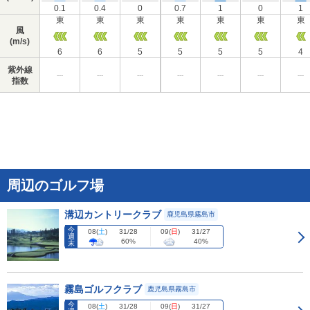
0.1
0.4
0
0.7
1
0
1
東
東
東
東
東
東
東
風
(m/s)
6
6
5
5
5
5
4
紫外線
---
---
---
---
---
---
---
指数
周辺のゴルフ場
溝辺カントリークラブ
鹿児島県霧島市
今
08
(
土
)
09
(
日
)
31/28
31/27
週
60%
40%
末
霧島ゴルフクラブ
鹿児島県霧島市
今
08
(
土
)
09
(
日
)
31/28
31/27