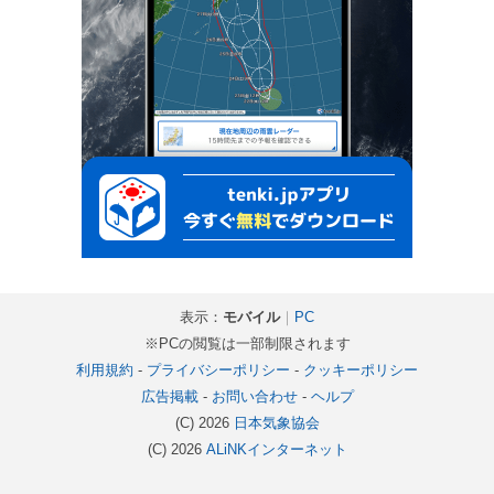
表示：
モバイル
｜
PC
※PCの閲覧は一部制限されます
利用規約
-
プライバシーポリシー
-
クッキーポリシー
広告掲載
-
お問い合わせ
-
ヘルプ
(C) 2026
日本気象協会
(C) 2026
ALiNKインターネット