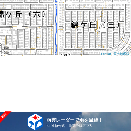
100 m
500 ft
Leaflet
|
国土地理院
雨雲レーダーで雨を回避！
tenki.jp公式 天気予報アプリ