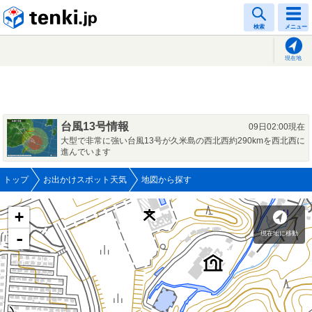
tenki.jp
検索
メニュー
現在地
台風13号情報
09日02:00現在
大型で非常に強い台風13号が久米島の西北西約290kmを西北西に
進んでいます
トップ
お出かけスポット天気
地図から探す
+
現在地に移動
-