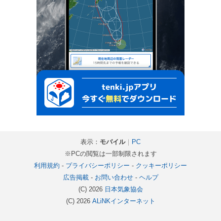
表示：
モバイル
｜
PC
※PCの閲覧は一部制限されます
利用規約
-
プライバシーポリシー
-
クッキーポリシー
広告掲載
-
お問い合わせ
-
ヘルプ
(C) 2026
日本気象協会
(C) 2026
ALiNKインターネット