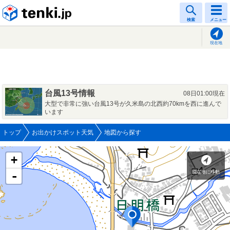
tenki.jp
検索
メニュー
現在地
台風13号情報
08日01:00現在
大型で非常に強い台風13号が久米島の北西約70kmを西に進んで
います
トップ
お出かけスポット天気
地図から探す
+
現在地に移動
-