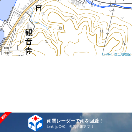
100 m
500 ft
Leaflet
|
国土地理院
雨雲レーダーで雨を回避！
tenki.jp公式 天気予報アプリ