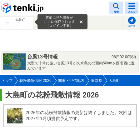
tenki.jp
検索
メニュー
直前に見た情報が
大島町
ここに保存されます
---
（ログイン不要）
現在地
台風13号情報
08日02:00現在
大型で非常に強い台風13号が久米島の北西約50kmを西南西に進
んでいます
トップ
花粉飛散情報 2026
関東・甲信地方
東京都
大島町
大島町の花粉飛散情報 2026
2026年の花粉飛散情報の更新は終了しました。次回は
2027年1月頃提供予定です。