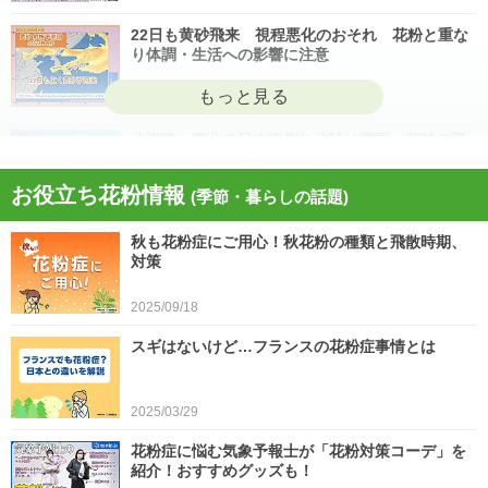
22日も黄砂飛来 視程悪化のおそれ 花粉と重な
り体調・生活への影響に注意
2026/04/22
北海道・東北の日本海側や北陸は雷雨 黄砂の飛
来も注意 今日4月21日(火)の天気
お役立ち花粉情報
(季節・暮らしの話題)
2026/04/21
秋も花粉症にご用心！秋花粉の種類と飛散時期、
今日21日は黄砂が広く飛来 花粉とのダブル影響
対策
に注意 症状悪化や洗濯物など対策を
2025/09/18
2026/04/21
スギはないけど…フランスの花粉症事情とは
スギ、ヒノキ花粉シーズン終了へ 東京の飛散量
は例年の1.2倍(速報値)
2026/04/20
2025/03/29
気象予報士の解説をもっと見る
花粉症に悩む気象予報士が「花粉対策コーデ」を
紹介！おすすめグッズも！