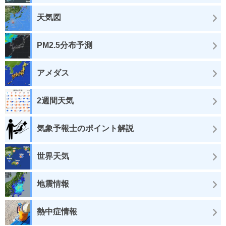
天気図
PM2.5分布予測
アメダス
2週間天気
気象予報士のポイント解説
世界天気
地震情報
熱中症情報