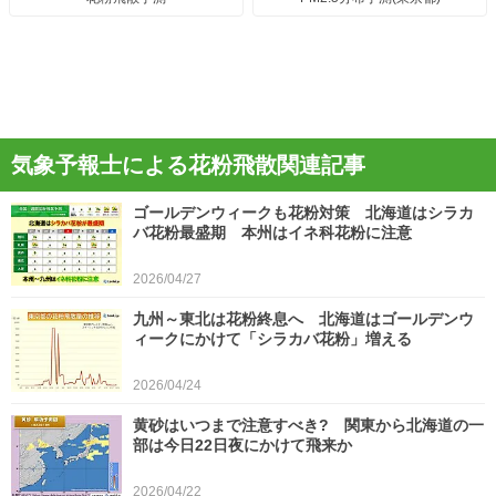
気象予報士による花粉飛散関連記事
ゴールデンウィークも花粉対策 北海道はシラカ
バ花粉最盛期 本州はイネ科花粉に注意
2026/04/27
九州～東北は花粉終息へ 北海道はゴールデンウ
ィークにかけて「シラカバ花粉」増える
2026/04/24
黄砂はいつまで注意すべき? 関東から北海道の一
部は今日22日夜にかけて飛来か
2026/04/22