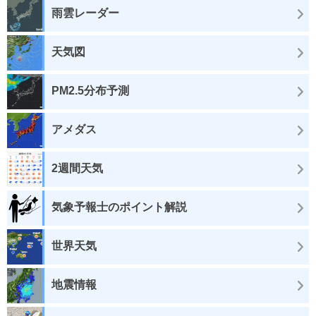
雨雲レーダー
天気図
PM2.5分布予測
アメダス
2週間天気
気象予報士のポイント解説
世界天気
地震情報