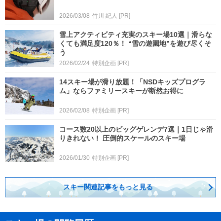
2026/03/08
竹川 紀人
[PR]
雪上アクティビティ充実のスキー場10選｜滑らな
くても満足度120％！ “雪の遊園地”を遊び尽くそ
う
2026/02/24
特別企画
[PR]
14スキー場が滑り放題！「NSDキッズプログラ
ム」ならファミリースキーが断然お得に
2026/02/08
特別企画
[PR]
コース数20以上のビッグゲレンデ7選｜1日じゃ滑
りきれない！ 圧倒的スケールのスキー場
2026/01/30
特別企画
[PR]
スキー関連記事をもっと見る