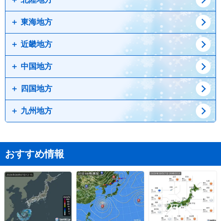
宮城県
栃木県
秋田県
群馬県
東海地方
山形県
山梨県
新潟県
福島県
長野県
富山県
近畿地方
石川県
愛知県
福井県
岐阜県
中国地方
静岡県
兵庫県
三重県
京都府
四国地方
滋賀県
鳥取県
奈良県
島根県
九州地方
岡山県
徳島県
広島県
香川県
愛媛県
佐賀県
大分県
おすすめ情報