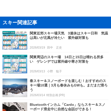
スキー関連記事
関東近郊スキー場天気 3連休はスキー日和 気温
は高いが北風が冷たい 紫外線対策も
2026/03/19
田中 正史
関東周辺のスキー場 14日と15日は晴れる所多
い ゲレンデでは紫外線や寒さ対策を
2026/03/13
小野 聡子
春スキー＆スノーボードを楽しむ！おすすめのス
キー場10選｜3月も春休みもGWも。まだまだ滑ろ
う
2026/03/14
特別企画
[PR]
Bluetoothインカム「Cardo」ならスキー＆スノ
ーボード滑走中に自然な会話ができる！