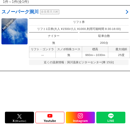
1件～1件(全1件)
スノーパーク洞川
奈良県天川村
リフト券
リフト1日券(大人 ¥1500/小人 ¥1000,利用可能時間 8:30-16:00)
ナイター
駐車台数
無
200台
リフト・ゴンドラ
スノボ特殊コース
標高
最大傾斜
---
無
960m～1030m
25度
近くの温泉情報：
洞川温泉ビジターセンター[車 15分]