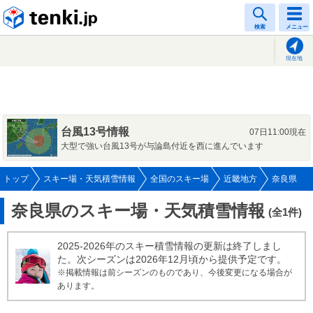
tenki.jp
検索
メニュー
現在地
台風13号情報
07日11:00現在
大型で強い台風13号が与論島付近を西に進んでいます
トップ
スキー場・天気積雪情報
全国のスキー場
近畿地方
奈良県
奈良県のスキー場・天気積雪情報
(全1件)
2025-2026年のスキー積雪情報の更新は終了しまし
た。次シーズンは2026年12月頃から提供予定です。
※掲載情報は前シーズンのものであり、今後変更になる場合が
あります。