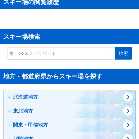
スキー場の閲覧履歴
スキー場検索
検索
地方・都道府県からスキー場を探す
北海道地方
東北地方
道北
道東
関東・甲信地方
道央
青森県
道南
岩手県
北陸地方