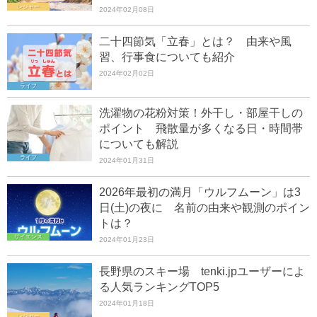
レジャー
2024年02月08日
二十四節気「立春」とは？ 由来や風
習、行事食についても紹介
2024年02月02日
ライフ
洗濯物の花粉対策！外干し・部屋干しの
ポイント 飛散量が多くなる日・時間帯
についても解説
ライフ
2024年01月31日
2026年最初の満月「ウルフムーン」は3
日(土)の夜に 名前の由来や観測のポイン
トは？
サイエンス
2024年01月23日
長野県のスキー場 tenki.jpユーザーによ
る人気ランキングTOP5
2024年01月18日
レジャー