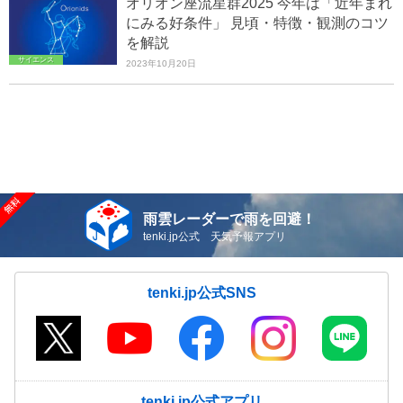
オリオン座流星群2025 今年は「近年まれ
にみる好条件」 見頃・特徴・観測のコツ
を解説
サイエンス
2023年10月20日
雨雲レーダーで雨を回避！
tenki.jp公式 天気予報アプリ
tenki.jp公式SNS
tenki.jp公式アプリ