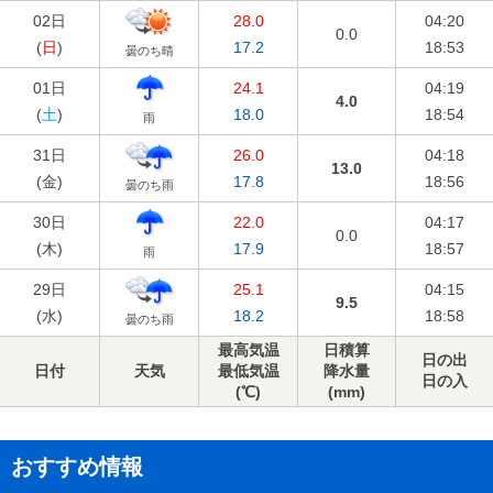
02日
28.0
04:20
0.0
(
日
)
17.2
18:53
曇のち晴
01日
24.1
04:19
4.0
(
土
)
18.0
18:54
雨
31日
26.0
04:18
13.0
(
金
)
17.8
18:56
曇のち雨
30日
22.0
04:17
0.0
(
木
)
17.9
18:57
雨
29日
25.1
04:15
9.5
(
水
)
18.2
18:58
曇のち雨
最高気温
日積算
日の出
日付
天気
最低気温
降水量
日の入
(℃)
(mm)
おすすめ情報