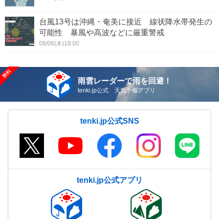
台風13号は沖縄・奄美に接近 線状降水帯発生の
可能性 暴風や高波などに厳重警戒
08/06(木)18:00
雨雲レーダーで雨を回避！
tenki.jp公式 天気予報アプリ
tenki.jp公式SNS
tenki.jp公式アプリ