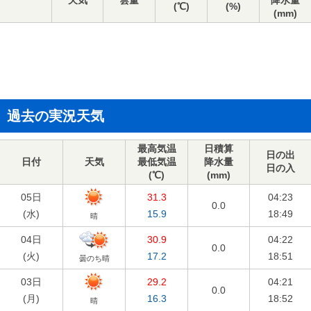
天気
雲量
降水量
(℃)
(%)
(mm)
過去の実況天気
最高気温
日積算
日の出
日付
天気
最低気温
降水量
日の入
(℃)
(mm)
05日
31.3
04:23
0.0
(
水
)
15.9
18:49
晴
04日
30.9
04:22
0.0
(
火
)
17.2
18:51
曇のち晴
03日
29.2
04:21
0.0
(
月
)
16.3
18:52
晴