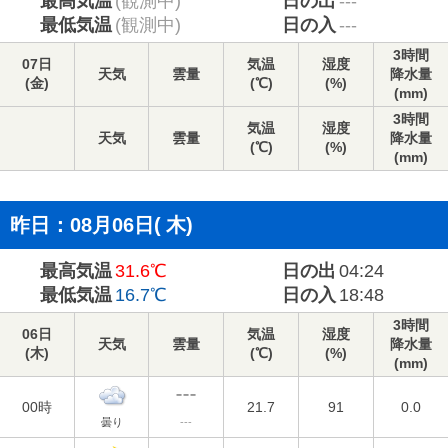
最高気温
(観測中)
日の出
---
最低気温
(観測中)
日の入
---
3時間
07日
気温
湿度
天気
雲量
降水量
(
金
)
(℃)
(%)
(mm)
3時間
気温
湿度
天気
雲量
降水量
(℃)
(%)
(mm)
昨日：08月06日(
木
)
最高気温
31.6℃
日の出
04:24
最低気温
16.7℃
日の入
18:48
3時間
06日
気温
湿度
天気
雲量
降水量
(
木
)
(℃)
(%)
(mm)
00時
21.7
91
0.0
曇り
---