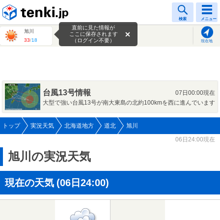
tenki.jp
検索
メニュー
直前に見た情報が
旭川
ここに保存されます
33
/
18
（ログイン不要）
現在地
台風13号情報
07日00:00現在
大型で強い台風13号が南大東島の北約100kmを西に進んでいます
トップ
実況天気
北海道地方
道北
旭川
06日24:00現在
旭川の実況天気
現在の天気
(06日24:00)