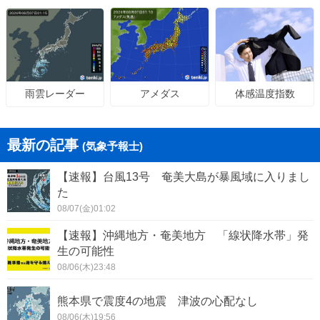
アメダス
体感温度指数
雨雲レーダー
最新の記事
(気象予報士)
【速報】台風13号 奄美大島が暴風域に入りまし
た
08/07(金)01:02
【速報】沖縄地方・奄美地方 「線状降水帯」発
生の可能性
08/06(木)23:48
熊本県で震度4の地震 津波の心配なし
08/06(木)19:56