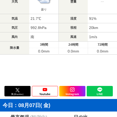
天気
雲量
---
曇り
21.7℃
91%
気温
湿度
992.8hPa
20km
気圧
視程
南
1m/s
風向
風速
3時間
24時間
72時間
降水量
0.0mm
0.0mm
0.0mm
今日：08月07日(
金
)