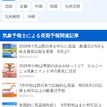
北陸
近畿
中国
四国
九州北部
九州南部
沖縄
気象予報士による長期予報関連記事
2026年7月は西日本を中心に高温 酷暑日が5日も
続き最長記録を更新 8月は?
08/04(火)13:27
2026年の秋は季節の歩みがゆっくり? エルニー
ニョ現象とインド洋の変化に注目
2026/08/03
7月中旬は西日本で記録的な高温 明日8月1日以
降も40℃以上の酷暑日予想
2026/07/31
全国的に高温傾向続く 8月初旬はまた40℃以上