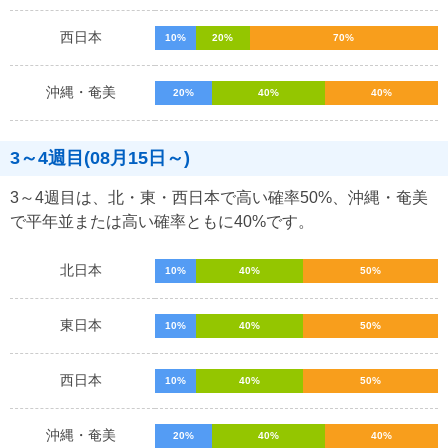
西日本
10%
20%
70%
沖縄・奄美
20%
40%
40%
3～4週目(08月15日～)
3～4週目は、北・東・西日本で高い確率50%、沖縄・奄美
で平年並または高い確率ともに40%です。
北日本
10%
40%
50%
東日本
10%
40%
50%
西日本
10%
40%
50%
沖縄・奄美
20%
40%
40%