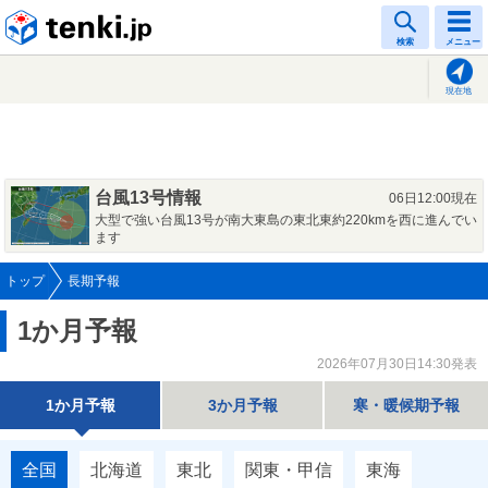
tenki.jp
検索
メニュー
現在地
台風13号情報
06日12:00現在
大型で強い台風13号が南大東島の東北東約220kmを西に進んでい
ます
トップ
長期予報
1か月予報
2026年07月30日14:30発表
1か月予報
3か月予報
寒・暖候期予報
全国
北海道
東北
関東・甲信
東海