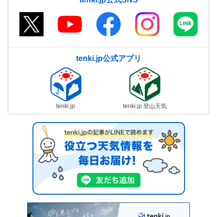
tenki.jp公式アプリ
tenki.jp
tenki.jp 登山天気