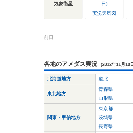
気象衛星
実況天気図
前日
各地のアメダス実況
(2012年11月10
北海道地方
道北
青森県
東北地方
山形県
東京都
関東・甲信地方
茨城県
長野県