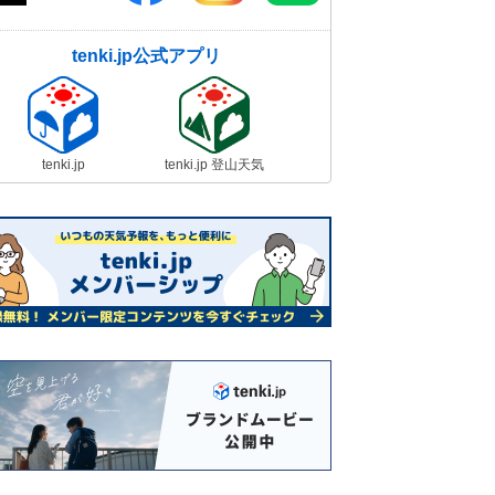
tenki.jp公式アプリ
tenki.jp
tenki.jp 登山天気