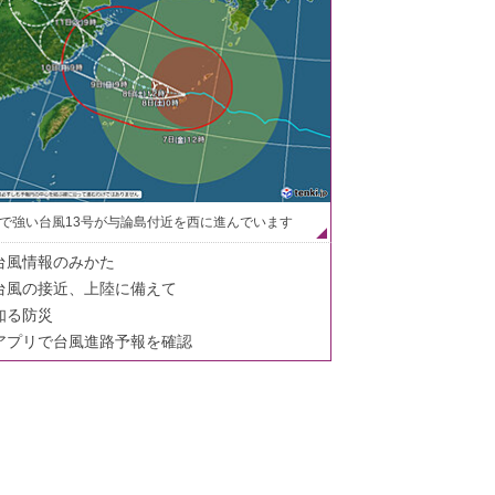
で強い台風13号が与論島付近を西に進んでいます
台風情報のみかた
台風の接近、上陸に備えて
知る防災
アプリで台風進路予報を確認