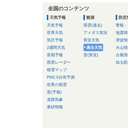
全国のコンテンツ
天気予報
観測
防災
天気予報
雨雲(過去)
警報・
世界天気
アメダス実況
地震情
気圧予報
実況天気
津波情
2週間天気
過去天気
火山情
長期予報
雷(実況)
台風情
雨雲レーダー
知る防
積雪マップ
PM2.5分布予測
世界の雨雲
雷(予報)
道路気象
黄砂情報