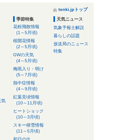
tenki.jpトップ
季節特集
天気ニュース
花粉飛散情報
気象予報士解説
(1～5月頃)
暮らしの話題
桜開花情報
放送局のニュース
(2～5月頃)
特集
GWの天気
(4～5月頃)
梅雨入り・明け
(5～7月頃)
熱中症情報
(4～9月頃)
紅葉見頃情報
天気
(10～11月頃)
ヒートショック
(10～3月頃)
スキー積雪情報
(11～5月頃)
初日の出