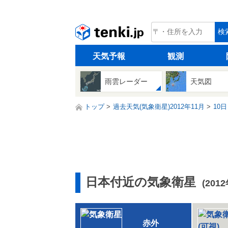
tenki.jp
検
天気予報
観測
雨雲レーダー
天気図
トップ
過去天気(気象衛星)2012年11月
10日
日本付近の気象衛星
(201
赤外