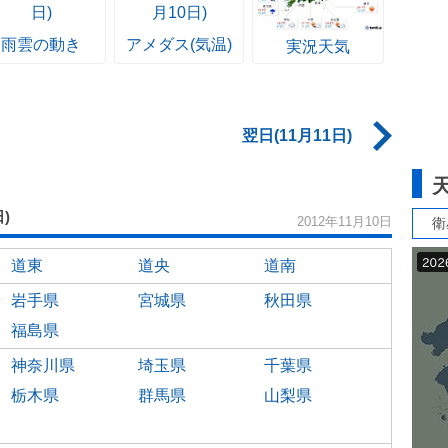
雨雲の動き
アメダス(気温)
実況天気
翌日(11月11日)
日)
衛
2012年11月10日
道東
道央
道南
岩手県
宮城県
秋田県
福島県
神奈川県
埼玉県
千葉県
栃木県
群馬県
山梨県