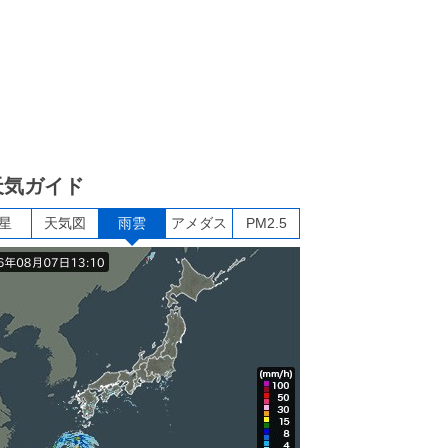
天気ガイド
星
天気図
雨雲
アメダス
PM2.5