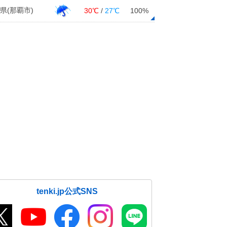
県(那覇市)
30℃
/
27℃
100%
tenki.jp公式SNS