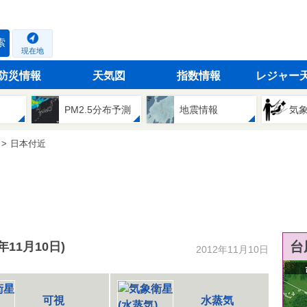
索
現在地
防災情報
天気図
指数情報
レジャー
PM2.5分布予測
地震情報
気
日本付近
台
2年11月10日)
2012年11月10日
可視
水蒸気