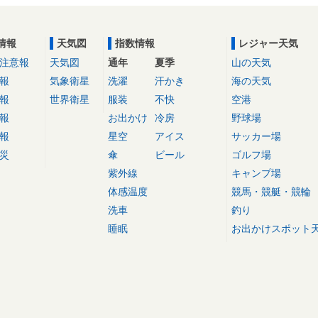
情報
天気図
指数情報
レジャー天気
注意報
天気図
通年
夏季
山の天気
報
気象衛星
洗濯
汗かき
海の天気
報
世界衛星
服装
不快
空港
報
お出かけ
冷房
野球場
報
星空
アイス
サッカー場
災
傘
ビール
ゴルフ場
紫外線
キャンプ場
体感温度
競馬・競艇・競輪
洗車
釣り
睡眠
お出かけスポット