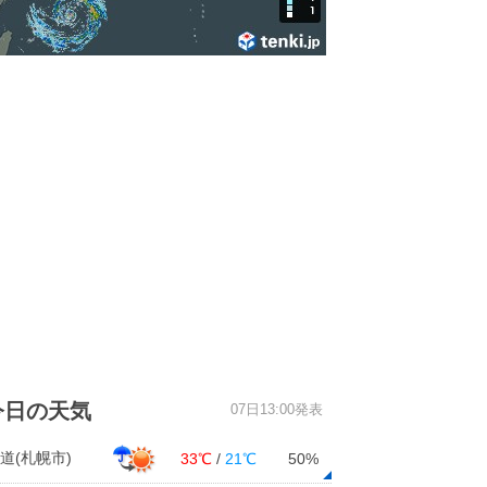
今日の天気
07日13:00発表
道(札幌市)
33℃
/
21℃
50%