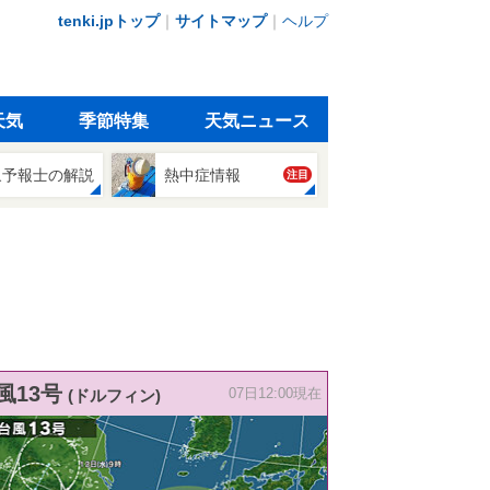
tenki.jpトップ
｜
サイトマップ
｜
ヘルプ
天気
季節特集
天気ニュース
象予報士の解説
熱中症情報
注目
風13号
(ドルフィン)
07日12:00現在