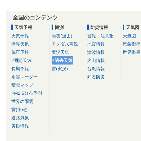
全国のコンテンツ
天気予報
観測
防災情報
天気図
天気予報
雨雲(過去)
警報・注意報
天気図
世界天気
アメダス実況
地震情報
気象衛星
気圧予報
実況天気
津波情報
世界衛星
2週間天気
過去天気
火山情報
長期予報
雷(実況)
台風情報
雨雲レーダー
知る防災
積雪マップ
PM2.5分布予測
世界の雨雲
雷(予報)
道路気象
黄砂情報