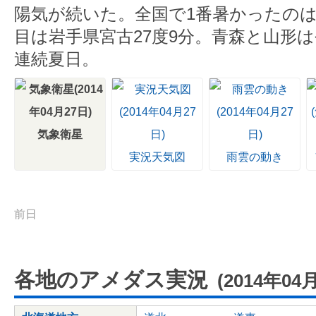
陽気が続いた。全国で1番暑かったのは
目は岩手県宮古27度9分。青森と山形
連続夏日。
気象衛星
実況天気図
雨雲の動き
前日
各地のアメダス実況
(2014年04