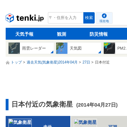
tenki.jp
検索
現在地
天気予報
観測
防災情報
雨雲レーダー
天気図
PM2
トップ
過去天気(気象衛星)2014年04月
27日
日本付近
日本付近の気象衛星
(2014年04月27日)