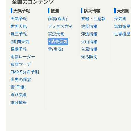
全国のコンテンツ
天気予報
観測
防災情報
天気図
天気予報
雨雲(過去)
警報・注意報
天気図
世界天気
アメダス実況
地震情報
気象衛星
気圧予報
実況天気
津波情報
世界衛星
2週間天気
過去天気
火山情報
長期予報
雷(実況)
台風情報
雨雲レーダー
知る防災
積雪マップ
PM2.5分布予測
世界の雨雲
雷(予報)
道路気象
黄砂情報