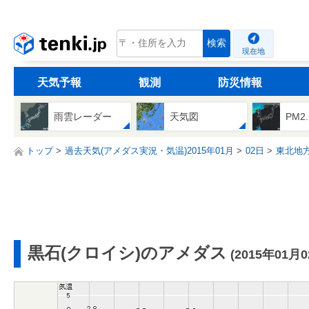
tenki.jp
検索
現在地
天気予報
観測
防災情報
雨雲レーダー
天気図
PM2
トップ
過去天気(アメダス実況・気温)2015年01月
02日
東北地
黒石(クロイシ)のアメダス
(2015年01月0