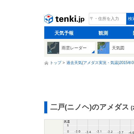
tenki.jp
検
天気予報
観測
雨雲レーダー
天気図
トップ
過去天気(アメダス実況・気温)2015年0
二戸(ニノヘ)のアメダス