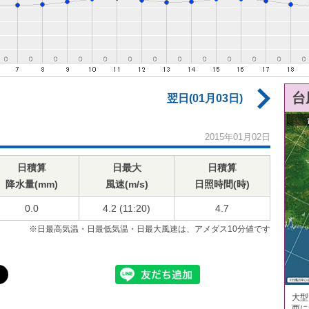
台
翌日(01月03日)
2015年01月02日
日積算
日最大
日積算
降水量(mm)
風速(m/s)
日照時間(時)
0.0
4.2 (11:20)
4.7
※日最高気温・日最低気温・日最大風速は、アメダス10分値です
大型
西に