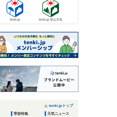
tenki.jp
tenki.jp 登山天気
tenki.jpトップ
季節特集
天気ニュース