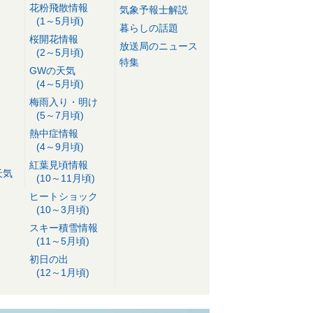
花粉飛散情報
気象予報士解説
(1～5月頃)
暮らしの話題
桜開花情報
放送局のニュース
(2～5月頃)
特集
GWの天気
(4～5月頃)
梅雨入り・明け
(5～7月頃)
熱中症情報
(4～9月頃)
紅葉見頃情報
天気
(10～11月頃)
ヒートショック
(10～3月頃)
スキー積雪情報
(11～5月頃)
初日の出
(12～1月頃)