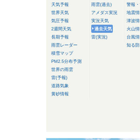
天気予報
雨雲(過去)
警報・
世界天気
アメダス実況
地震情
気圧予報
実況天気
津波情
2週間天気
過去天気
火山情
長期予報
雷(実況)
台風情
雨雲レーダー
知る防
積雪マップ
PM2.5分布予測
世界の雨雲
雷(予報)
道路気象
黄砂情報