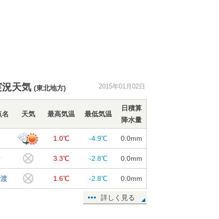
実況天気
2015年01月02日
(東北地方)
日積算
点名
天気
最高気温
最低気温
降水量
岡
1.0℃
-4.9℃
0.0
mm
古
3.3℃
-2.8℃
0.0
mm
船渡
1.6℃
-2.8℃
0.0
mm
詳しく見る