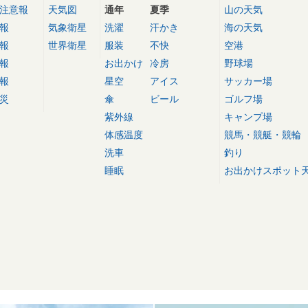
注意報
天気図
通年
夏季
山の天気
報
気象衛星
洗濯
汗かき
海の天気
報
世界衛星
服装
不快
空港
報
お出かけ
冷房
野球場
報
星空
アイス
サッカー場
災
傘
ビール
ゴルフ場
紫外線
キャンプ場
体感温度
競馬・競艇・競輪
洗車
釣り
睡眠
お出かけスポット