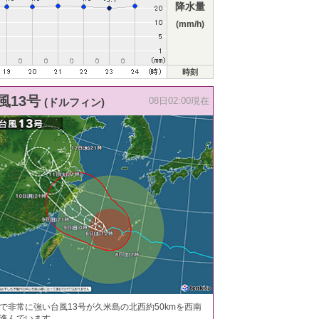
降水量
(mm/h)
時刻
風13号
(ドルフィン)
08日02:00現在
で非常に強い台風13号が久米島の北西約50kmを西南
進んでいます