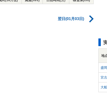
風向(16方位)
風速(m/s)
日照時間(分)
積雪深(cm)
翌日(01月03日)
地
盛
宮
大