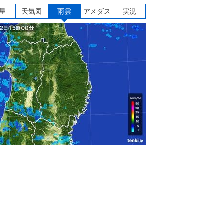
星
天気図
雨雲
アメダス
実況