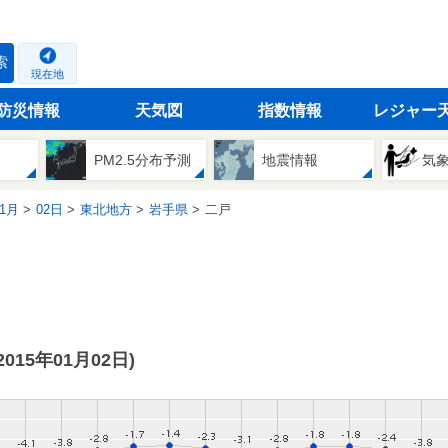
索
現在地
防災情報
天気図
指数情報
レジャー
PM2.5分布予測
地震情報
気
1月
02日
東北地方
岩手県
二戸
(2015年01月02日)