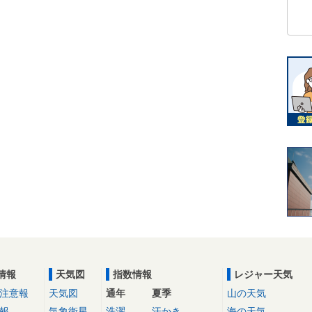
情報
天気図
指数情報
レジャー天気
注意報
天気図
通年
夏季
山の天気
報
気象衛星
洗濯
汗かき
海の天気