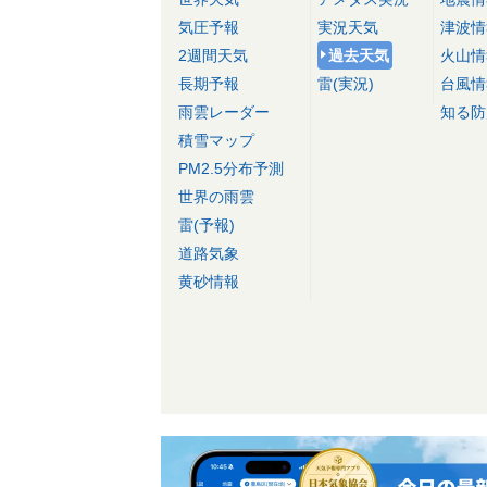
気圧予報
実況天気
津波情
2週間天気
過去天気
火山情
長期予報
雷(実況)
台風情
雨雲レーダー
知る防
積雪マップ
PM2.5分布予測
世界の雨雲
雷(予報)
道路気象
黄砂情報