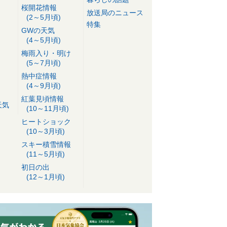
桜開花情報
放送局のニュース
(2～5月頃)
特集
GWの天気
(4～5月頃)
梅雨入り・明け
(5～7月頃)
熱中症情報
(4～9月頃)
紅葉見頃情報
天気
(10～11月頃)
ヒートショック
(10～3月頃)
スキー積雪情報
(11～5月頃)
初日の出
(12～1月頃)