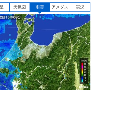
星
天気図
雨雲
アメダス
実況