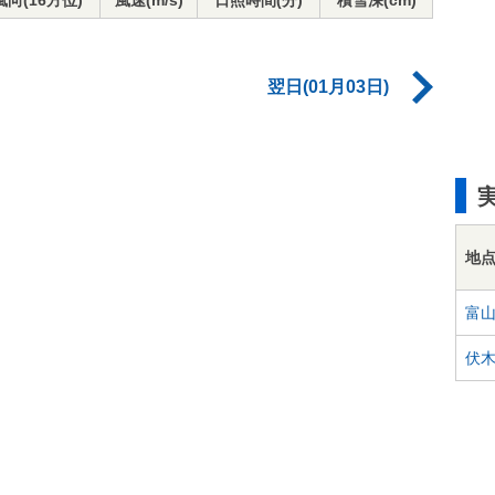
風向(16方位)
風速(m/s)
日照時間(分)
積雪深(cm)
翌日(01月03日)
地
富
伏