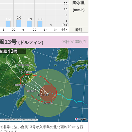
降水量
(mm/h)
時刻
風13号
(ドルフィン)
08日07:00現在
で非常に強い台風13号が久米島の北北西約70kmを西
んでいます