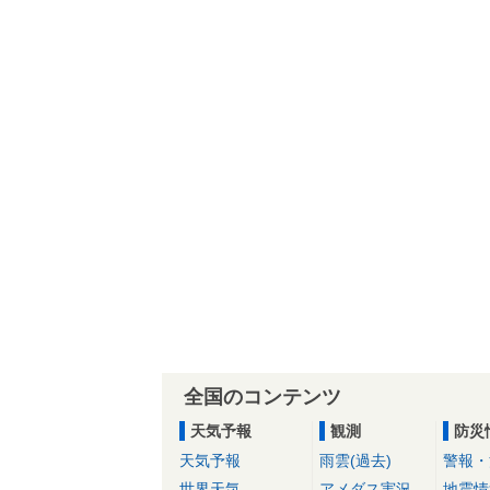
全国のコンテンツ
天気予報
観測
防災
天気予報
雨雲(過去)
警報・
世界天気
アメダス実況
地震情