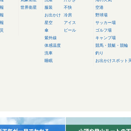
報
世界衛星
服装
不快
空港
報
お出かけ
冷房
野球場
報
星空
アイス
サッカー場
災
傘
ビール
ゴルフ場
紫外線
キャンプ場
体感温度
競馬・競艇・競輪
洗車
釣り
睡眠
お出かけスポット