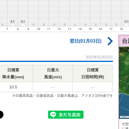
台
翌日(01月03日)
2015年01月02日
日積算
日最大
日積算
降水量(mm)
風速(m/s)
日照時間(時)
10.5
---
---
※日最高気温・日最低気温・日最大風速は、アメダス10分値です
大型
に進