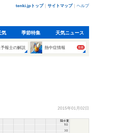
tenki.jpトップ
｜
サイトマップ
｜
ヘルプ
天気
季節特集
天気ニュース
象予報士の解説
熱中症情報
注目
2015年01月02日