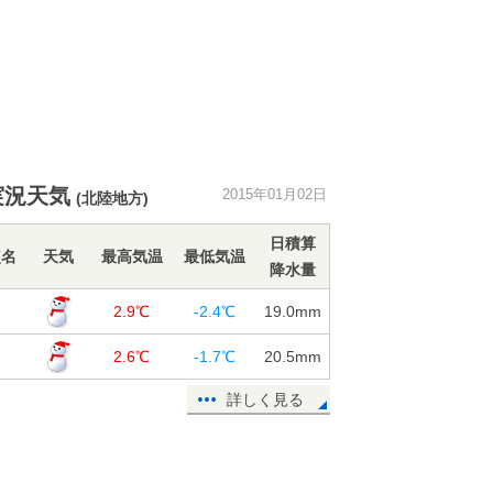
実況天気
2015年01月02日
(北陸地方)
日積算
点名
天気
最高気温
最低気温
降水量
山
2.9℃
-2.4℃
19.0
mm
木
2.6℃
-1.7℃
20.5
mm
詳しく見る