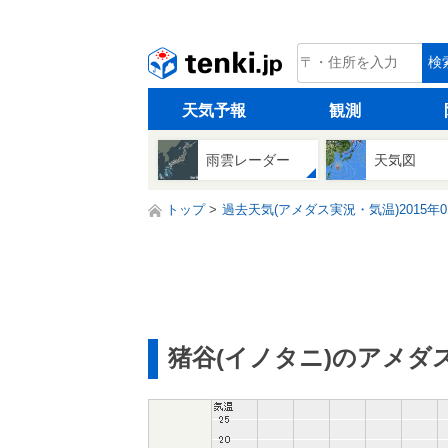
tenki.jp
検
天気予報
観測
雨雲レーダー
天気図
トップ
過去天気(アメダス実況・気温)2015年0
猪谷(イノタニ)のアメダ