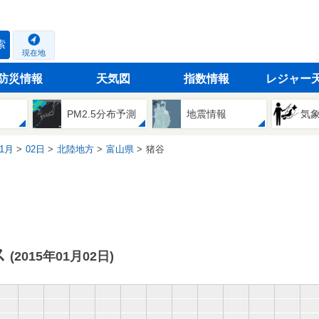
索
現在地
防災情報
天気図
指数情報
レジャー
PM2.5分布予測
地震情報
気
1月
02日
北陸地方
富山県
猪谷
ス
(2015年01月02日)