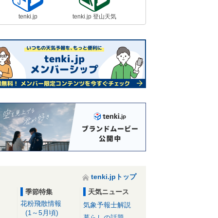
tenki.jp
tenki.jp 登山天気
tenki.jpトップ
季節特集
天気ニュース
花粉飛散情報
気象予報士解説
(1～5月頃)
暮らしの話題