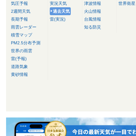
気圧予報
実況天気
津波情報
世界衛星
2週間天気
過去天気
火山情報
長期予報
雷(実況)
台風情報
雨雲レーダー
知る防災
積雪マップ
PM2.5分布予測
世界の雨雲
雷(予報)
道路気象
黄砂情報