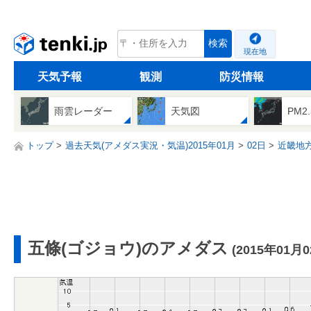
tenki.jp
検索
現在地
天気予報
観測
防災情報
雨雲レーダー
天気図
PM2
トップ
過去天気(アメダス実況・気温)2015年01月
02日
近畿地
五條(ゴジョウ)のアメダス
(2015年01月0