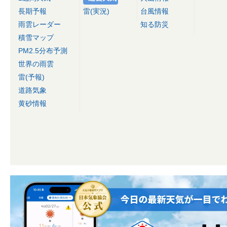
長期予報
雷(実況)
台風情報
雨雲レーダー
知る防災
積雪マップ
PM2.5分布予測
世界の雨雲
雷(予報)
道路気象
黄砂情報