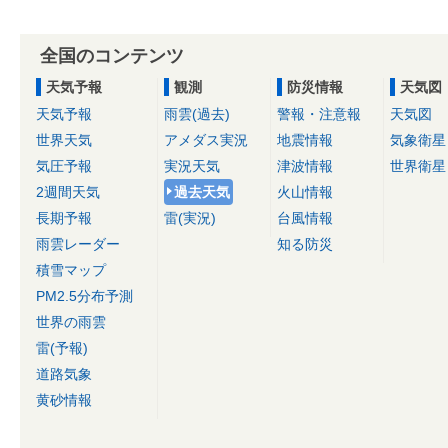
全国のコンテンツ
天気予報
観測
防災情報
天気図
天気予報
雨雲(過去)
警報・注意報
天気図
世界天気
アメダス実況
地震情報
気象衛星
気圧予報
実況天気
津波情報
世界衛星
2週間天気
過去天気
火山情報
長期予報
雷(実況)
台風情報
雨雲レーダー
知る防災
積雪マップ
PM2.5分布予測
世界の雨雲
雷(予報)
道路気象
黄砂情報