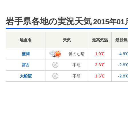
岩手県各地の実況天気
2015年01
地点名
天気
最高気温
最低気
盛岡
曇のち晴
1.0℃
-4.9
宮古
不明
3.3℃
-2.8
大船渡
不明
1.6℃
-2.8