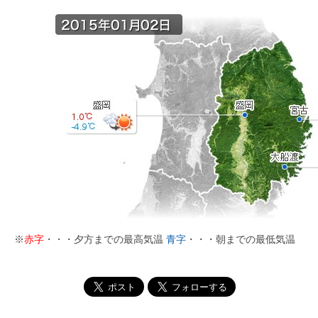
※
赤字
・・・夕方までの最高気温
青字
・・・朝までの最低気温