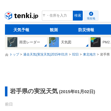
tenki.jp
検索
現在地
天気予報
観測
防災情報
雨雲レーダー
天気図
PM2
トップ
過去天気(実況天気)2015年01月
02日
東北地方
岩手県
岩手県の実況天気
(2015年01月02日)
前日