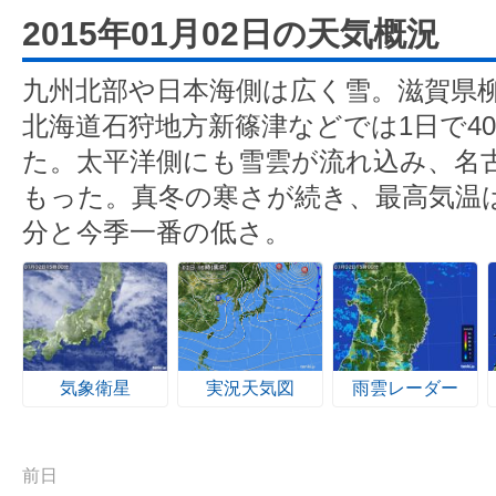
2015年01月02日の天気概況
九州北部や日本海側は広く雪。滋賀県
北海道石狩地方新篠津などでは1日で4
た。太平洋側にも雪雲が流れ込み、名
もった。真冬の寒さが続き、最高気温は
分と今季一番の低さ。
気象衛星
実況天気図
雨雲レーダー
前日