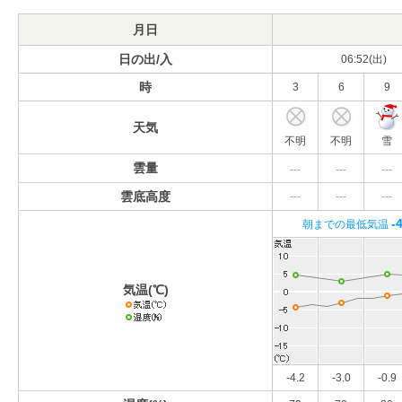
月日
日の出/入
06:52(出)
時
3
6
9
天気
不明
不明
雪
雲量
---
---
---
雲底高度
---
---
---
-
朝までの最低気温
気温(℃)
-4.2
-3.0
-0.9