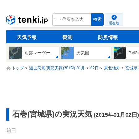
tenki.jp
検索
現在地
天気予報
観測
防災情報
雨雲レーダー
天気図
PM2
トップ
過去天気(実況天気)2015年01月
02日
東北地方
宮城県
石巻(宮城県)の実況天気
(2015年01月02日)
前日