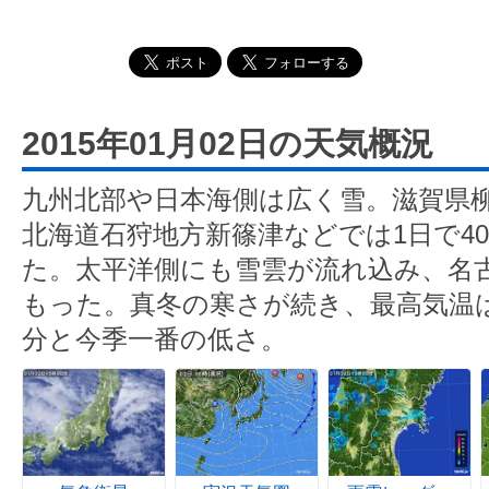
2015年01月02日の天気概況
九州北部や日本海側は広く雪。滋賀県
北海道石狩地方新篠津などでは1日で4
た。太平洋側にも雪雲が流れ込み、名
もった。真冬の寒さが続き、最高気温は
分と今季一番の低さ。