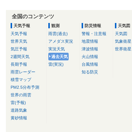
全国のコンテンツ
天気予報
観測
防災情報
天気図
天気予報
雨雲(過去)
警報・注意報
天気図
世界天気
アメダス実況
地震情報
気象衛星
気圧予報
実況天気
津波情報
世界衛星
2週間天気
過去天気
火山情報
長期予報
雷(実況)
台風情報
雨雲レーダー
知る防災
積雪マップ
PM2.5分布予測
世界の雨雲
雷(予報)
道路気象
黄砂情報