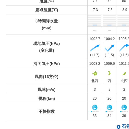
湿度(%)
79
72
80
露点温度(℃)
-7.3
-7.3
-3.9
3時間降水量
(mm)
---
---
---
1002.7
1004.2
1005.
現地気圧(hPa)
(変化量)
(+1.7)
(+1.5)
(+1.6)
海面気圧(hPa)
1008.2
1009.6
1011.
風向(16方位)
北西
西
北西
風速(m/s)
3
2
2
視程(km)
20
20
20
不快指数
33
34
39
石巻