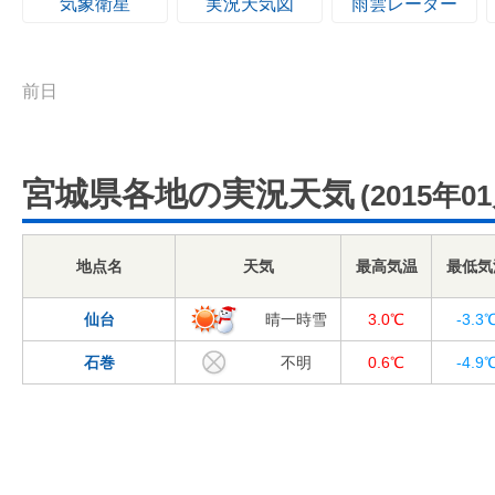
気象衛星
実況天気図
雨雲レーダー
前日
宮城県各地の実況天気
(2015年0
地点名
天気
最高気温
最低気
仙台
晴一時雪
3.0℃
-3.3
石巻
不明
0.6℃
-4.9