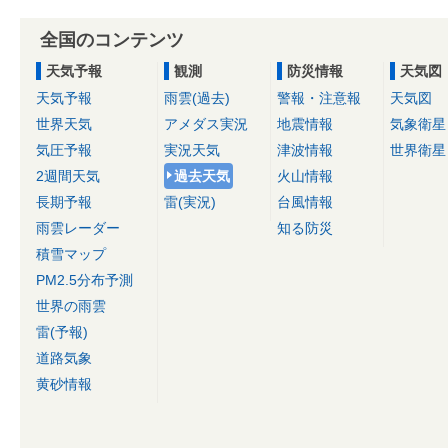
全国のコンテンツ
天気予報
観測
防災情報
天気図
天気予報
雨雲(過去)
警報・注意報
天気図
世界天気
アメダス実況
地震情報
気象衛星
気圧予報
実況天気
津波情報
世界衛星
2週間天気
過去天気
火山情報
長期予報
雷(実況)
台風情報
雨雲レーダー
知る防災
積雪マップ
PM2.5分布予測
世界の雨雲
雷(予報)
道路気象
黄砂情報