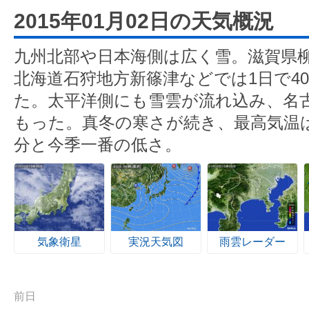
2015年01月02日の天気概況
九州北部や日本海側は広く雪。滋賀県
北海道石狩地方新篠津などでは1日で4
た。太平洋側にも雪雲が流れ込み、名
もった。真冬の寒さが続き、最高気温は
分と今季一番の低さ。
気象衛星
実況天気図
雨雲レーダー
前日