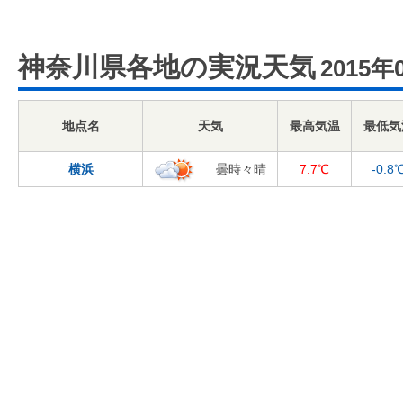
神奈川県各地の実況天気
2015年
地点名
天気
最高気温
最低気
横浜
曇時々晴
7.7℃
-0.8