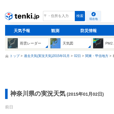
tenki.jp
検索
現在地
天気予報
観測
防災情報
雨雲レーダー
天気図
PM2
トップ
過去天気(実況天気)2015年01月
02日
関東・甲信地方
神奈川県の実況天気
(2015年01月02日)
前日