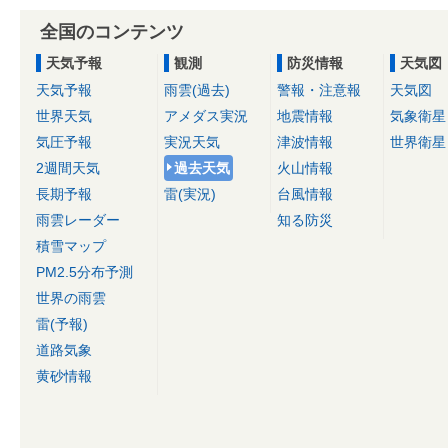
全国のコンテンツ
天気予報
観測
防災情報
天気図
天気予報
雨雲(過去)
警報・注意報
天気図
世界天気
アメダス実況
地震情報
気象衛星
気圧予報
実況天気
津波情報
世界衛星
2週間天気
過去天気
火山情報
長期予報
雷(実況)
台風情報
雨雲レーダー
知る防災
積雪マップ
PM2.5分布予測
世界の雨雲
雷(予報)
道路気象
黄砂情報