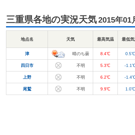
三重県各地の実況天気
2015年01
地点名
天気
最高気温
最低気
津
晴のち曇
8.4℃
0.5
四日市
不明
5.3℃
-1.1
上野
不明
6.2℃
-1.4
尾鷲
不明
9.9℃
1.0