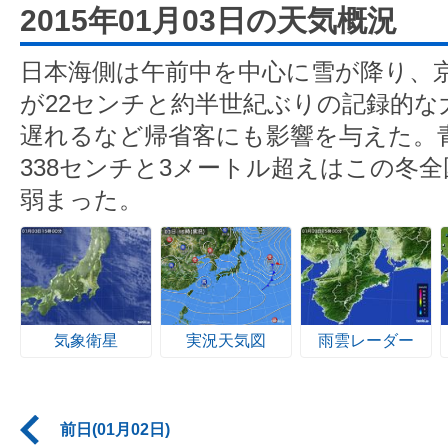
2015年01月03日の天気概況
日本海側は午前中を中心に雪が降り、
が22センチと約半世紀ぶりの記録的な
遅れるなど帰省客にも影響を与えた。
338センチと3メートル超えはこの冬
弱まった。
気象衛星
実況天気図
雨雲レーダー
前日(01月02日)