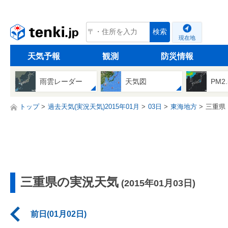
tenki.jp
検索
現在地
天気予報
観測
防災情報
雨雲レーダー
天気図
PM2
トップ
過去天気(実況天気)2015年01月
03日
東海地方
三重県
三重県の実況天気
(2015年01月03日)
前日(01月02日)