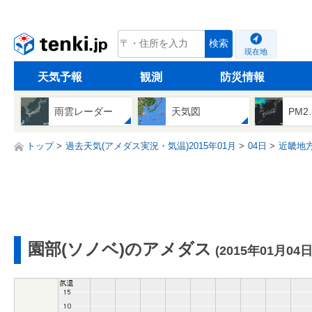
tenki.jp
検索
現在地
天気予報
観測
防災情報
雨雲レーダー
天気図
PM2
トップ
過去天気(アメダス実況・気温)2015年01月
04日
近畿地
園部(ソノベ)のアメダス
(2015年01月04日