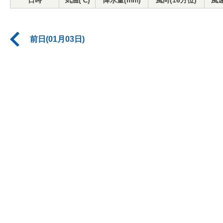
日時
気温(℃)
降水量(mm)
風向(16方位)
風速
前日(01月03日)