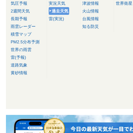
気圧予報
実況天気
津波情報
世界衛星
2週間天気
過去天気
火山情報
長期予報
雷(実況)
台風情報
雨雲レーダー
知る防災
積雪マップ
PM2.5分布予測
世界の雨雲
雷(予報)
道路気象
黄砂情報