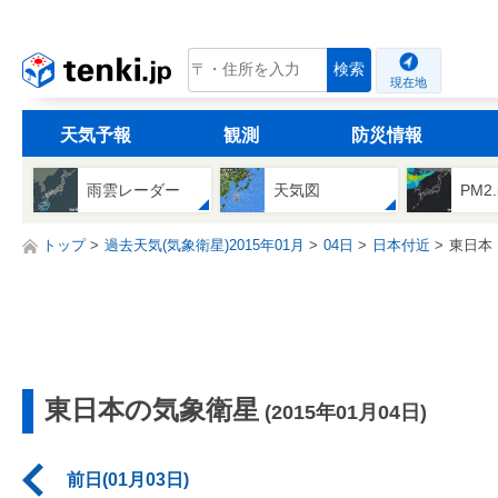
tenki.jp
検索
現在地
天気予報
観測
防災情報
雨雲レーダー
天気図
PM2
トップ
過去天気(気象衛星)2015年01月
04日
日本付近
東日本
東日本の気象衛星
(2015年01月04日)
前日(01月03日)