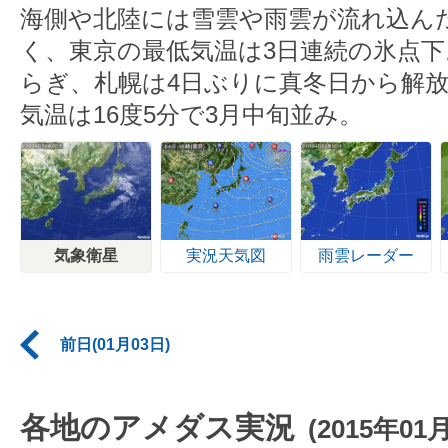
海側や北陸には雪雲や雨雲が流れ込ん
く、東京の最低気温は3日連続の氷点
らぎ、札幌は4日ぶりに真冬日から解
気温は16度5分で3月中旬並み。
気象衛星
実況天気図
雨雲レーダー
前日(01月03日)
各地のアメダス実況
(2015年01