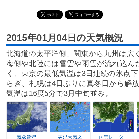
2015年01月04日の天気概況
北海道の太平洋側、関東から九州は広
海側や北陸には雪雲や雨雲が流れ込ん
く、東京の最低気温は3日連続の氷点
らぎ、札幌は4日ぶりに真冬日から解
気温は16度5分で3月中旬並み。
気象衛星
実況天気図
雨雲レーダー