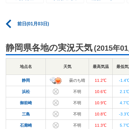
前日(01月03日)
静岡県各地の実況天気
(2015年0
地点名
天気
最高気温
最低気
静岡
曇のち晴
11.2℃
-1.4
浜松
不明
10.6℃
2.1
御前崎
不明
10.9℃
4.7
三島
不明
10.8℃
-3.3
石廊崎
不明
11.3℃
5.7