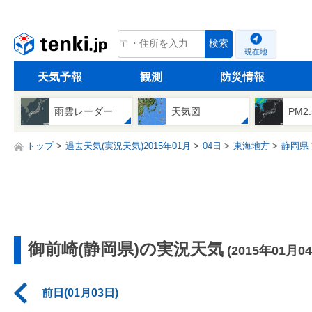
tenki.jp
検索
現在地
天気予報
観測
防災情報
雨雲レーダー
天気図
PM2
トップ
過去天気(実況天気)2015年01月
04日
東海地方
静岡県
御前崎(静岡県)の実況天気
(2015年01月0
前日(01月03日)