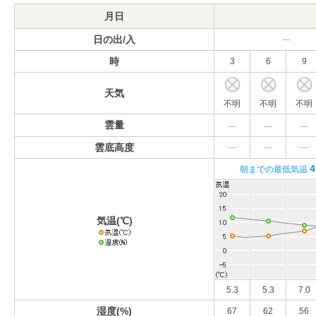
月日
日の出/入
---
時
3
6
9
天気
不明
不明
不明
雲量
---
---
---
雲底高度
---
---
---
4
朝までの最低気温
気温(℃)
5.3
5.3
7.0
湿度(%)
67
62
56