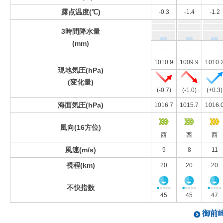
露点温度(℃)
-0.3
-1.4
-1.2
3時間降水量
(mm)
---
---
---
1010.9
1009.9
1010.
現地気圧(hPa)
(変化量)
(-0.7)
(-1.0)
(+0.3)
海面気圧(hPa)
1016.7
1015.7
1016.
風向(16方位)
西
西
西
風速(m/s)
9
8
11
視程(km)
20
20
20
不快指数
45
45
47
御前崎