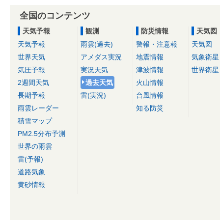
全国のコンテンツ
天気予報
観測
防災情報
天気図
天気予報
雨雲(過去)
警報・注意報
天気図
世界天気
アメダス実況
地震情報
気象衛星
気圧予報
実況天気
津波情報
世界衛星
2週間天気
過去天気
火山情報
長期予報
雷(実況)
台風情報
雨雲レーダー
知る防災
積雪マップ
PM2.5分布予測
世界の雨雲
雷(予報)
道路気象
黄砂情報