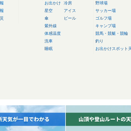
報
お出かけ
冷房
野球場
報
星空
アイス
サッカー場
災
傘
ビール
ゴルフ場
紫外線
キャンプ場
体感温度
競馬・競艇・競輪
洗車
釣り
睡眠
お出かけスポット