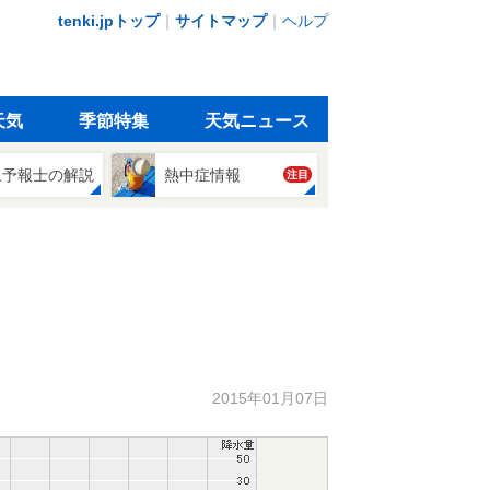
tenki.jpトップ
｜
サイトマップ
｜
ヘルプ
天気
季節特集
天気ニュース
象予報士の解説
熱中症情報
注目
2015年01月07日