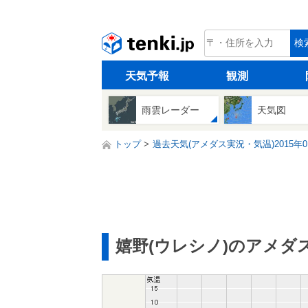
tenki.jp
検
天気予報
観測
雨雲レーダー
天気図
トップ
過去天気(アメダス実況・気温)2015年0
嬉野(ウレシノ)のアメダ