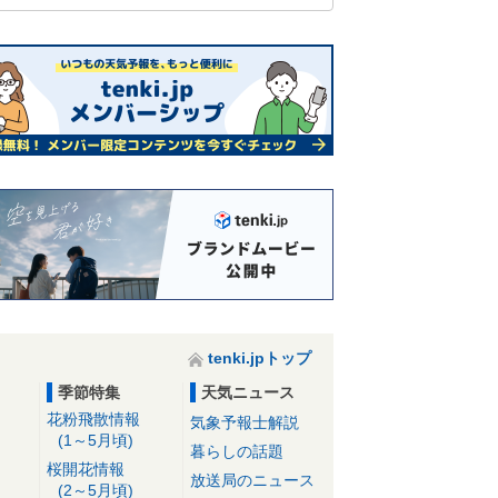
tenki.jpトップ
季節特集
天気ニュース
花粉飛散情報
気象予報士解説
(1～5月頃)
暮らしの話題
桜開花情報
放送局のニュース
(2～5月頃)