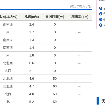
2015年01月07日
風向(16方位)
風速(m/s)
日照時間(分)
積雪深(cm)
南南西
2.4
0
---
南
1.7
0
---
南南東
1.3
0
---
南南西
1.4
0
---
南
1.8
0
---
北北西
0.6
0
---
北西
2.1
0
---
北北西
4.6
50
---
北北西
4.7
60
---
北西
4.0
60
---
北
5.2
59
---