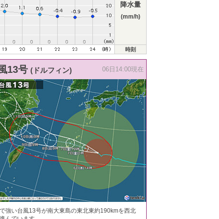
降水量
(mm/h)
時刻
風13号
(ドルフィン)
06日14:00現在
で強い台風13号が南大東島の東北東約190kmを西北
進んでいます