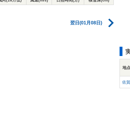
風向(16方位)
風速(m/s)
日照時間(分)
積雪深(cm)
翌日(01月08日)
地
佐