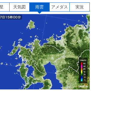
星
天気図
雨雲
アメダス
実況