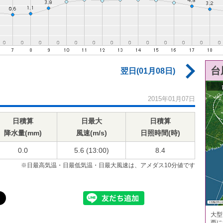
台
翌日(01月08日)
2015年01月07日
日積算
日最大
日積算
降水量(mm)
風速(m/s)
日照時間(時)
0.0
5.6 (13:00)
8.4
※日最高気温・日最低気温・日最大風速は、アメダス10分値です
大型
西に