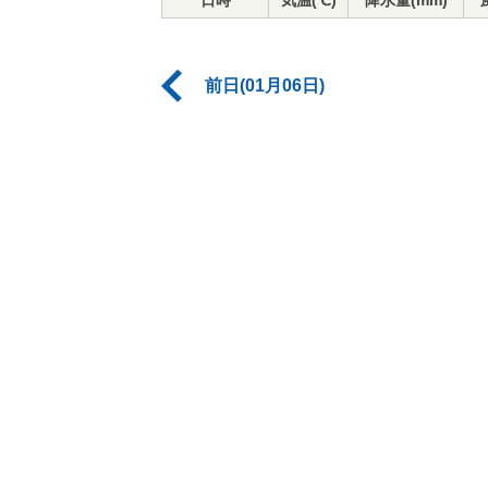
日時
気温(℃)
降水量(mm)
前日(01月06日)