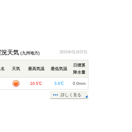
実況天気
2015年01月07日
(九州地方)
日積算
点名
天気
最高気温
最低気温
降水量
賀
10.5℃
3.6℃
0.0
mm
詳しく見る