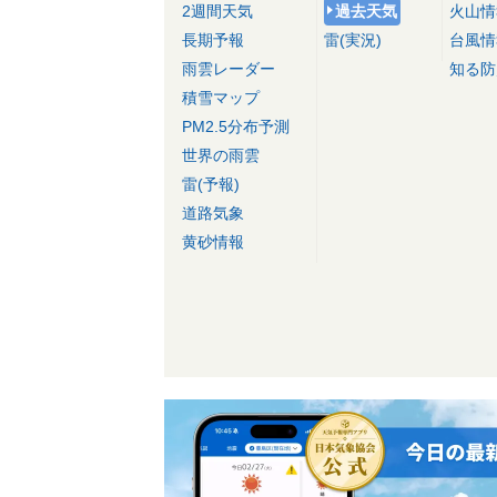
2週間天気
過去天気
火山情
長期予報
雷(実況)
台風情
雨雲レーダー
知る防
積雪マップ
PM2.5分布予測
世界の雨雲
雷(予報)
道路気象
黄砂情報