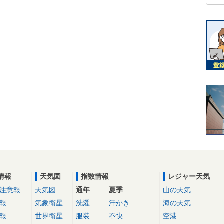
情報
天気図
指数情報
レジャー天気
注意報
天気図
通年
夏季
山の天気
報
気象衛星
洗濯
汗かき
海の天気
報
世界衛星
服装
不快
空港