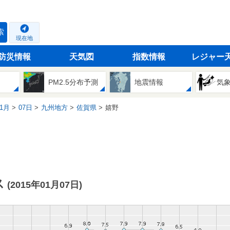
索
現在地
防災情報
天気図
指数情報
レジャー
PM2.5分布予測
地震情報
気
1月
07日
九州地方
佐賀県
嬉野
ス
(2015年01月07日)