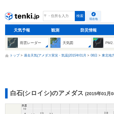
tenki.jp
検索
現在地
天気予報
観測
防災情報
雨雲レーダー
天気図
PM2
トップ
過去天気(アメダス実況・気温)2015年01月
08日
東北地
白石(シロイシ)のアメダス
(2015年01月0