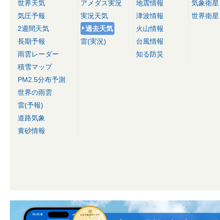
世界天気
アメダス実況
地震情報
気象衛星
気圧予報
実況天気
津波情報
世界衛星
2週間天気
過去天気
火山情報
長期予報
雷(実況)
台風情報
雨雲レーダー
知る防災
積雪マップ
PM2.5分布予測
世界の雨雲
雷(予報)
道路気象
黄砂情報