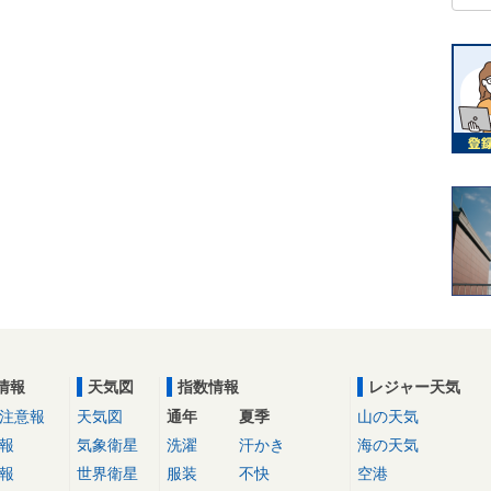
情報
天気図
指数情報
レジャー天気
注意報
天気図
通年
夏季
山の天気
報
気象衛星
洗濯
汗かき
海の天気
報
世界衛星
服装
不快
空港