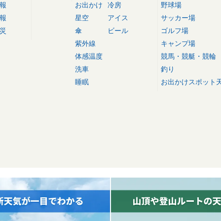
報
お出かけ
冷房
野球場
報
星空
アイス
サッカー場
災
傘
ビール
ゴルフ場
紫外線
キャンプ場
体感温度
競馬・競艇・競輪
洗車
釣り
睡眠
お出かけスポット