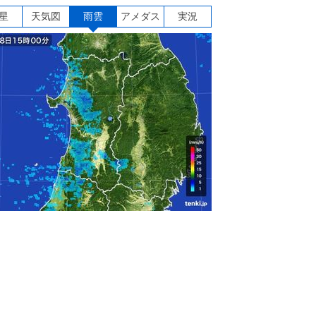
星
天気図
雨雲
アメダス
実況