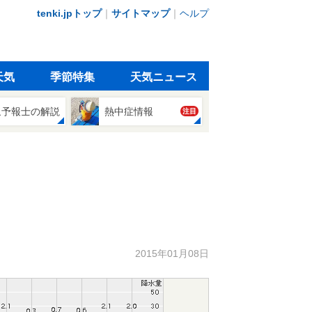
tenki.jpトップ
｜
サイトマップ
｜
ヘルプ
天気
季節特集
天気ニュース
象予報士の解説
熱中症情報
注目
2015年01月08日