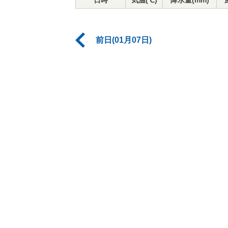
日時
気温(℃)
降水量(mm)
前日(01月07日)