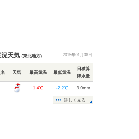
実況天気
2015年01月08日
(東北地方)
日積算
点名
天気
最高気温
最低気温
降水量
田
1.4℃
-2.2℃
3.0
mm
詳しく見る