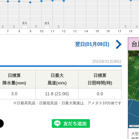
台
翌日(01月09日)
2015年01月08日
日積算
日最大
日積算
降水量(mm)
風速(m/s)
日照時間(時)
3.0
11.8 (21:00)
0.0
※日最高気温・日最低気温・日最大風速は、アメダス10分値です
大型
南西