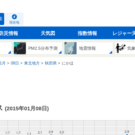
索
現在地
防災情報
天気図
指数情報
レジャー
PM2.5分布予測
地震情報
気
1月
08日
東北地方
秋田県
にかほ
ス
(2015年01月08日)