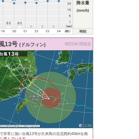
降水量
(mm/h)
時刻
風13号
(ドルフィン)
08日04:00現在
で非常に強い台風13号が久米島の北北西約40kmを南
に進んでいます