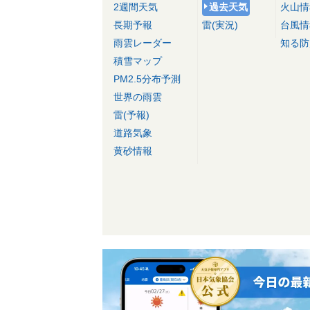
2週間天気
過去天気
火山情
長期予報
雷(実況)
台風情
雨雲レーダー
知る防
積雪マップ
PM2.5分布予測
世界の雨雲
雷(予報)
道路気象
黄砂情報