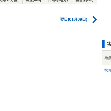
風向(16方位)
風速(m/s)
日照時間(分)
積雪深(cm)
翌日(01月09日)
地
秋