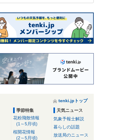
tenki.jpトップ
季節特集
天気ニュース
花粉飛散情報
気象予報士解説
(1～5月頃)
暮らしの話題
桜開花情報
放送局のニュース
(2～5月頃)