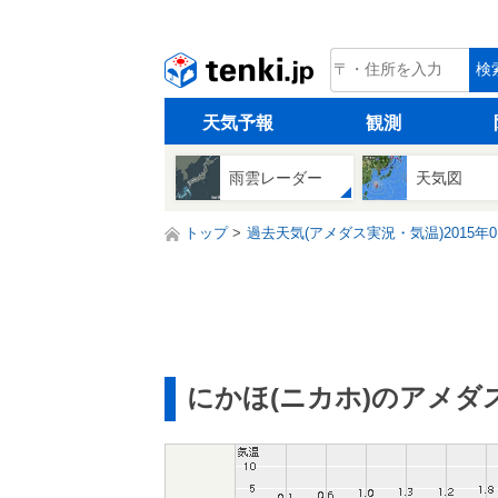
tenki.jp
検
天気予報
観測
雨雲レーダー
天気図
トップ
過去天気(アメダス実況・気温)2015年0
にかほ(ニカホ)のアメダ