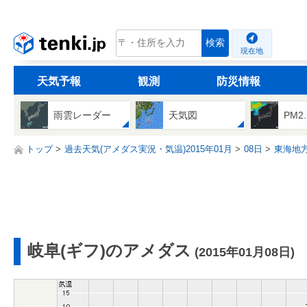
tenki.jp
検索
現在地
天気予報
観測
防災情報
雨雲レーダー
天気図
PM2
トップ
過去天気(アメダス実況・気温)2015年01月
08日
東海地
岐阜(ギフ)のアメダス
(2015年01月08日)