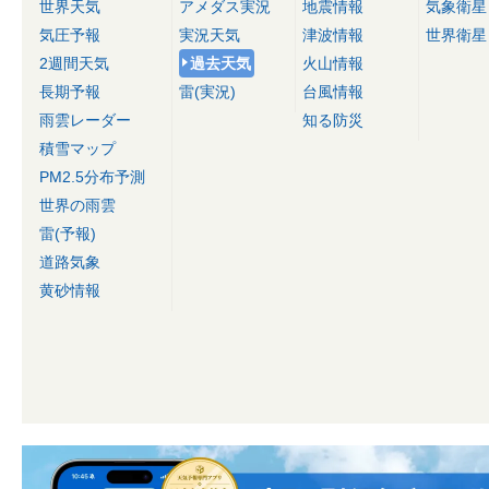
世界天気
アメダス実況
地震情報
気象衛星
気圧予報
実況天気
津波情報
世界衛星
2週間天気
過去天気
火山情報
長期予報
雷(実況)
台風情報
雨雲レーダー
知る防災
積雪マップ
PM2.5分布予測
世界の雨雲
雷(予報)
道路気象
黄砂情報