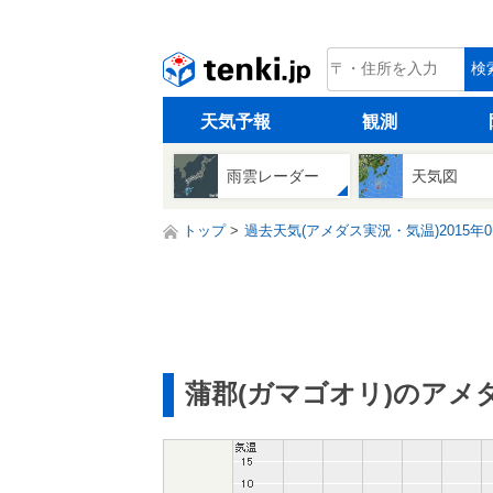
tenki.jp
検
天気予報
観測
雨雲レーダー
天気図
トップ
過去天気(アメダス実況・気温)2015年0
蒲郡(ガマゴオリ)のアメ