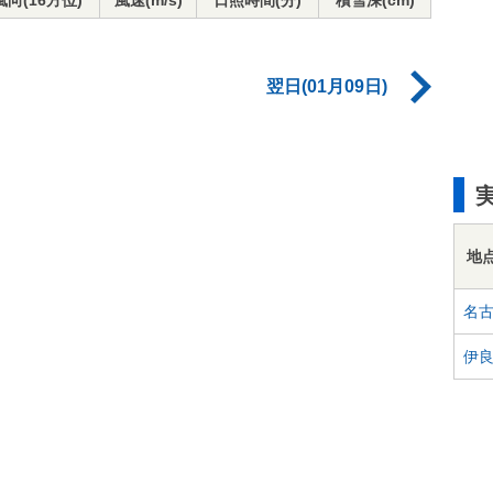
風向(16方位)
風速(m/s)
日照時間(分)
積雪深(cm)
翌日(01月09日)
地
名
伊