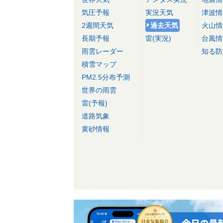
気圧予報
実況天気
津波情
2週間天気
過去天気
火山情
長期予報
雷(実況)
台風情
雨雲レーダー
知る防
積雪マップ
PM2.5分布予測
世界の雨雲
雷(予報)
道路気象
黄砂情報