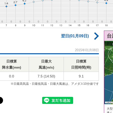
台
翌日(01月09日)
2015年01月08日
日積算
日最大
日積算
降水量(mm)
風速(m/s)
日照時間(時)
0.0
7.5 (14:50)
9.1
※日最高気温・日最低気温・日最大風速は、アメダス10分値です
大型
進ん