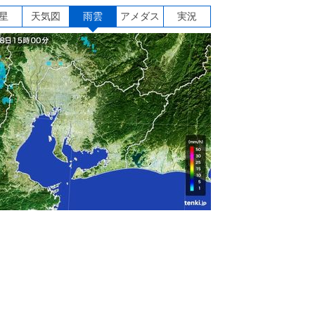
星
天気図
雨雲
アメダス
実況