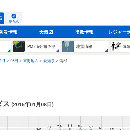
索
現在地
防災情報
天気図
指数情報
レジャー
PM2.5分布予測
地震情報
気
1月
08日
東海地方
愛知県
蒲郡
ダス
(2015年01月08日)