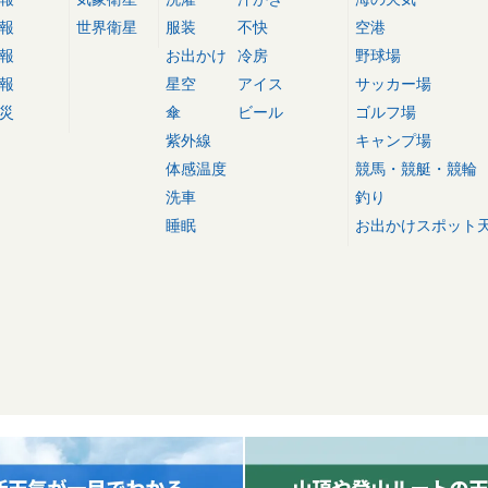
報
世界衛星
服装
不快
空港
報
お出かけ
冷房
野球場
報
星空
アイス
サッカー場
災
傘
ビール
ゴルフ場
紫外線
キャンプ場
体感温度
競馬・競艇・競輪
洗車
釣り
睡眠
お出かけスポット