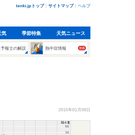
tenki.jpトップ
｜
サイトマップ
｜
ヘルプ
天気
季節特集
天気ニュース
象予報士の解説
熱中症情報
注目
2015年01月08日