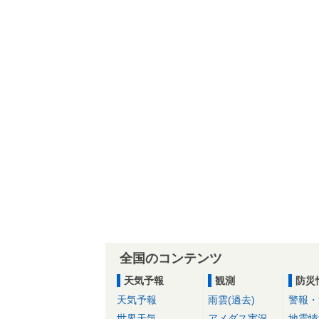
全国のコンテンツ
天気予報
観測
防災
天気予報
雨雲(過去)
警報・
世界天気
アメダス実況
地震情