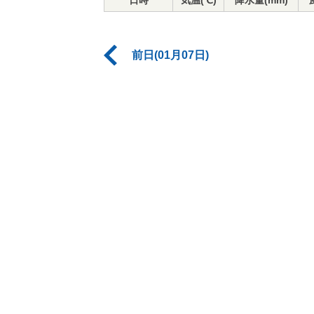
日時
気温(℃)
降水量(mm)
前日(01月07日)