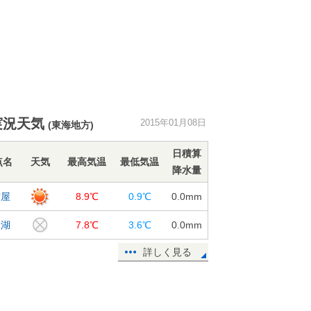
実況天気
2015年01月08日
(東海地方)
日積算
点名
天気
最高気温
最低気温
降水量
古屋
8.9℃
0.9℃
0.0
mm
良湖
7.8℃
3.6℃
0.0
mm
詳しく見る