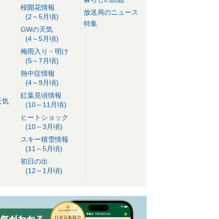
桜開花情報
放送局のニュース
(2～5月頃)
特集
GWの天気
(4～5月頃)
梅雨入り・明け
(5～7月頃)
熱中症情報
(4～9月頃)
紅葉見頃情報
天気
(10～11月頃)
ヒートショック
(10～3月頃)
スキー積雪情報
(11～5月頃)
初日の出
(12～1月頃)