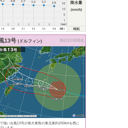
降水量
(mm/h)
時刻
風13号
(ドルフィン)
06日13:00現在
で強い台風13号が南大東島の東北東約200kmを西に
でいます