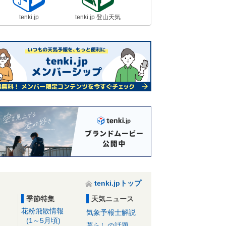
tenki.jp
tenki.jp 登山天気
tenki.jpトップ
季節特集
天気ニュース
花粉飛散情報
気象予報士解説
(1～5月頃)
暮らしの話題