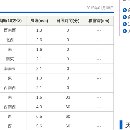
2015年01月08日
風向(16方位)
風速(m/s)
日照時間(分)
積雪深(cm)
西南西
1.3
0
---
北西
2.6
0
---
南
1.6
0
---
南東
2.1
0
---
南南東
2.1
0
---
東
1.9
0
---
西南西
2.1
0
---
南
1.6
33
---
西南西
4.0
60
---
西
6.5
60
---
西
5.6
60
---