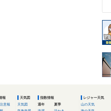
情報
天気図
指数情報
レジャー天気
注意報
天気図
通年
夏季
山の天気
報
気象衛星
洗濯
汗かき
海の天気