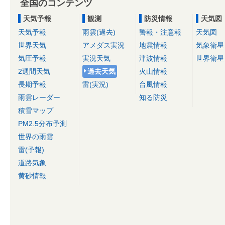
全国のコンテンツ
天気予報
観測
防災情報
天気図
天気予報
雨雲(過去)
警報・注意報
天気図
世界天気
アメダス実況
地震情報
気象衛星
気圧予報
実況天気
津波情報
世界衛星
2週間天気
過去天気
火山情報
長期予報
雷(実況)
台風情報
雨雲レーダー
知る防災
積雪マップ
PM2.5分布予測
世界の雨雲
雷(予報)
道路気象
黄砂情報