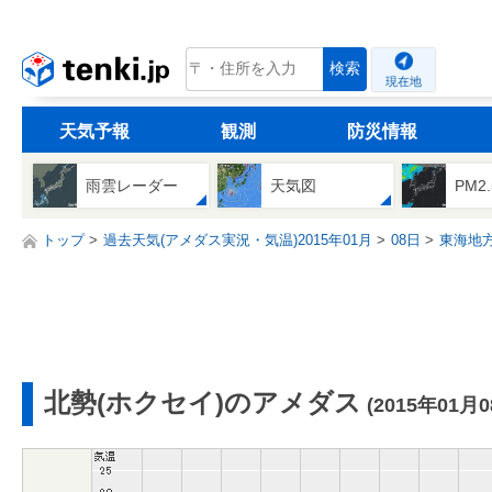
tenki.jp
検索
現在地
天気予報
観測
防災情報
雨雲レーダー
天気図
PM2
トップ
過去天気(アメダス実況・気温)2015年01月
08日
東海地
北勢(ホクセイ)のアメダス
(2015年01月0