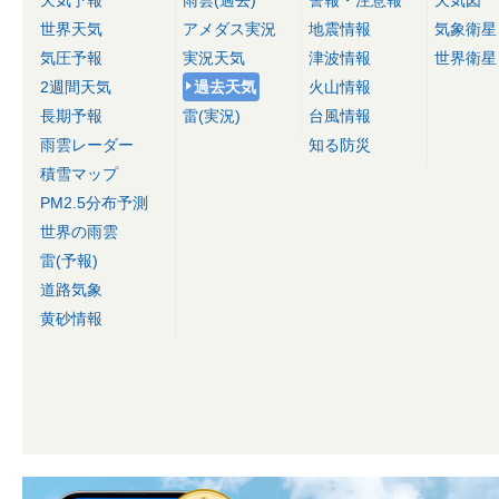
天気予報
雨雲(過去)
警報・注意報
天気図
世界天気
アメダス実況
地震情報
気象衛星
気圧予報
実況天気
津波情報
世界衛星
2週間天気
過去天気
火山情報
長期予報
雷(実況)
台風情報
雨雲レーダー
知る防災
積雪マップ
PM2.5分布予測
世界の雨雲
雷(予報)
道路気象
黄砂情報