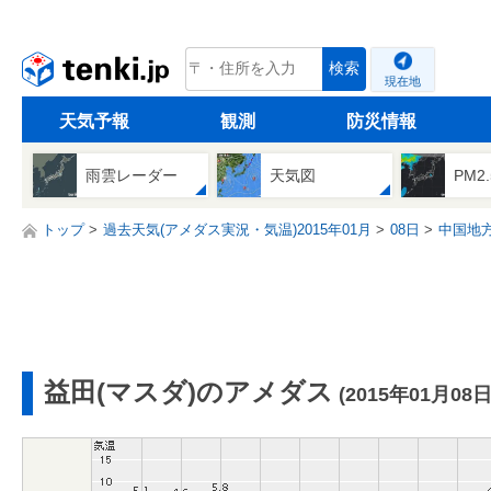
tenki.jp
検索
現在地
天気予報
観測
防災情報
雨雲レーダー
天気図
PM2
トップ
過去天気(アメダス実況・気温)2015年01月
08日
中国地
益田(マスダ)のアメダス
(2015年01月08日