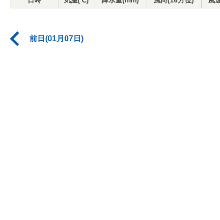
日時
気温(℃)
降水量(mm)
風向(16方位)
風速
前日(01月07日)