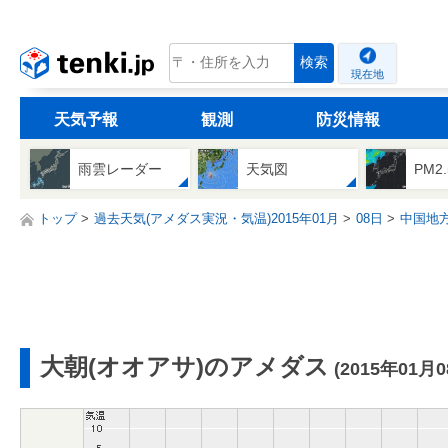
tenki.jp
検索
現在地
天気予報
観測
防災情報
雨雲レーダー
天気図
PM2
トップ
過去天気(アメダス実況・気温)2015年01月
08日
中国地
大朝(オオアサ)のアメダス
(2015年01月0