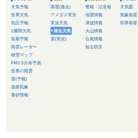
天気予報
雨雲(過去)
警報・注意報
天気図
世界天気
アメダス実況
地震情報
気象衛星
気圧予報
実況天気
津波情報
世界衛星
2週間天気
過去天気
火山情報
長期予報
雷(実況)
台風情報
雨雲レーダー
知る防災
積雪マップ
PM2.5分布予測
世界の雨雲
雷(予報)
道路気象
黄砂情報