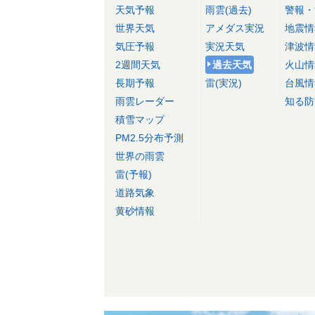
天気予報
雨雲(過去)
警報・
世界天気
アメダス実況
地震情
気圧予報
実況天気
津波情
2週間天気
過去天気
火山情
長期予報
雷(実況)
台風情
雨雲レーダー
知る防
積雪マップ
PM2.5分布予測
世界の雨雲
雷(予報)
道路気象
黄砂情報