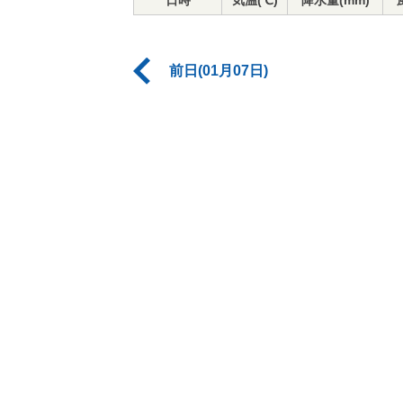
日時
気温(℃)
降水量(mm)
前日(01月07日)