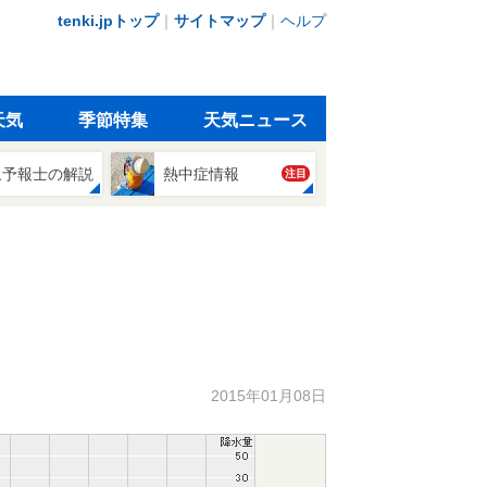
tenki.jpトップ
｜
サイトマップ
｜
ヘルプ
天気
季節特集
天気ニュース
象予報士の解説
熱中症情報
注目
2015年01月08日