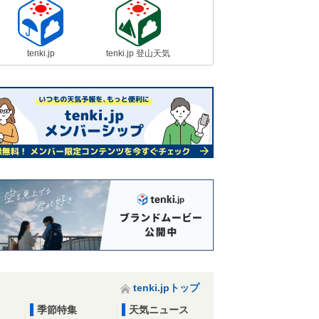
tenki.jp
tenki.jp 登山天気
tenki.jpトップ
季節特集
天気ニュース