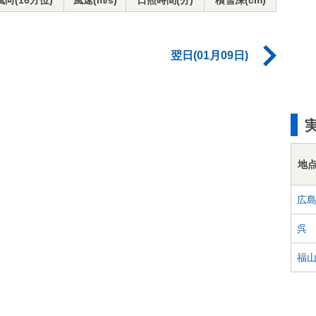
風向(16方位)
風速(m/s)
日照時間(分)
積雪深(cm)
翌日(01月09日)
地
広
呉
福