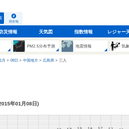
索
現在地
防災情報
天気図
指数情報
レジャー
PM2.5分布予測
地震情報
気
1月
08日
中国地方
広島県
三入
(2015年01月08日)