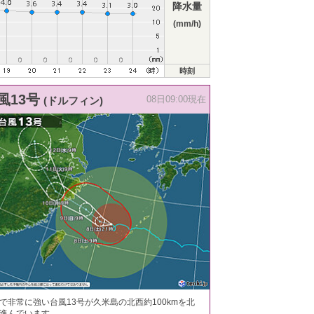
降水量
(mm/h)
時刻
風13号
(ドルフィン)
08日09:00現在
で非常に強い台風13号が久米島の北西約100kmを北
進んでいます