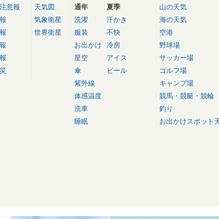
注意報
天気図
通年
夏季
山の天気
報
気象衛星
洗濯
汗かき
海の天気
報
世界衛星
服装
不快
空港
報
お出かけ
冷房
野球場
報
星空
アイス
サッカー場
災
傘
ビール
ゴルフ場
紫外線
キャンプ場
体感温度
競馬・競艇・競輪
洗車
釣り
睡眠
お出かけスポット