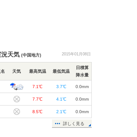
実況天気
2015年01月08日
(中国地方)
日積算
点名
天気
最高気温
最低気温
降水量
島
7.1℃
3.7℃
0.0
mm
7.7℃
4.1℃
0.0
mm
山
8.5℃
2.1℃
0.0
mm
詳しく見る