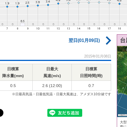
台
翌日(01月09日)
2015年01月08日
日積算
日最大
日積算
降水量(mm)
風速(m/s)
日照時間(時)
0.5
2.6 (12:00)
0.7
※日最高気温・日最低気温・日最大風速は、アメダス10分値です
大型
西に