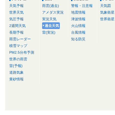
天気予報
雨雲(過去)
警報・注意報
天気図
世界天気
アメダス実況
地震情報
気象衛星
気圧予報
実況天気
津波情報
世界衛星
2週間天気
過去天気
火山情報
長期予報
雷(実況)
台風情報
雨雲レーダー
知る防災
積雪マップ
PM2.5分布予測
世界の雨雲
雷(予報)
道路気象
黄砂情報