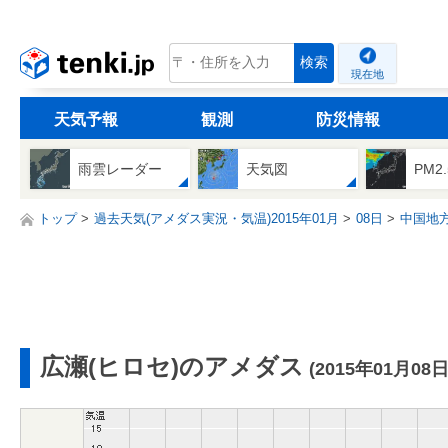
tenki.jp
検索
現在地
天気予報
観測
防災情報
雨雲レーダー
天気図
PM2
トップ
過去天気(アメダス実況・気温)2015年01月
08日
中国地
広瀬(ヒロセ)のアメダス
(2015年01月08日