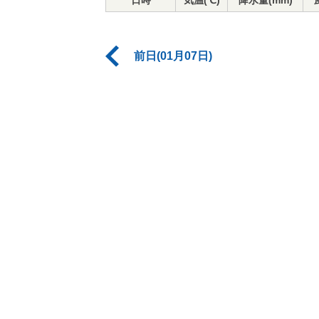
日時
気温(℃)
降水量(mm)
前日(01月07日)