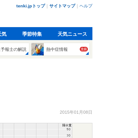
tenki.jpトップ
｜
サイトマップ
｜
ヘルプ
天気
季節特集
天気ニュース
象予報士の解説
熱中症情報
注目
2015年01月08日