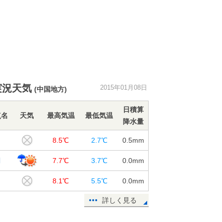
実況天気
2015年01月08日
(中国地方)
日積算
点名
天気
最高気温
最低気温
降水量
口
8.5℃
2.7℃
0.5
mm
関
7.7℃
3.7℃
0.0
mm
8.1℃
5.5℃
0.0
mm
詳しく見る