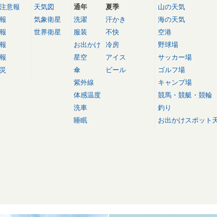
注意報
天気図
通年
夏季
山の天気
報
気象衛星
洗濯
汗かき
海の天気
報
世界衛星
服装
不快
空港
報
お出かけ
冷房
野球場
報
星空
アイス
サッカー場
災
傘
ビール
ゴルフ場
紫外線
キャンプ場
体感温度
競馬・競艇・競輪
洗車
釣り
睡眠
お出かけスポット