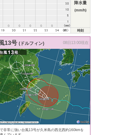
降水量
(mm/h)
時刻
風13号
(ドルフィン)
08日13:00現在
で非常に強い台風13号が久米島の西北西約160kmを
進んでいます