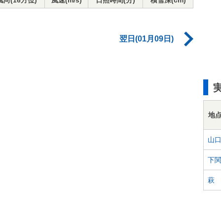
風向(16方位)
風速(m/s)
日照時間(分)
積雪深(cm)
翌日(01月09日)
地
山
下
萩