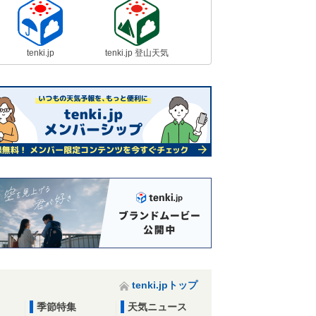
tenki.jp
tenki.jp 登山天気
tenki.jpトップ
季節特集
天気ニュース