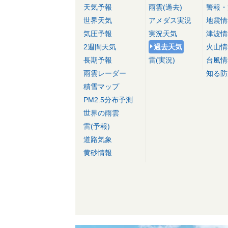
天気予報
雨雲(過去)
警報・
世界天気
アメダス実況
地震情
気圧予報
実況天気
津波情
2週間天気
過去天気
火山情
長期予報
雷(実況)
台風情
雨雲レーダー
知る防
積雪マップ
PM2.5分布予測
世界の雨雲
雷(予報)
道路気象
黄砂情報