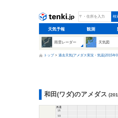
tenki.jp
検
天気予報
観測
雨雲レーダー
天気図
トップ
過去天気(アメダス実況・気温)2015年0
和田(ワダ)のアメダス
(20