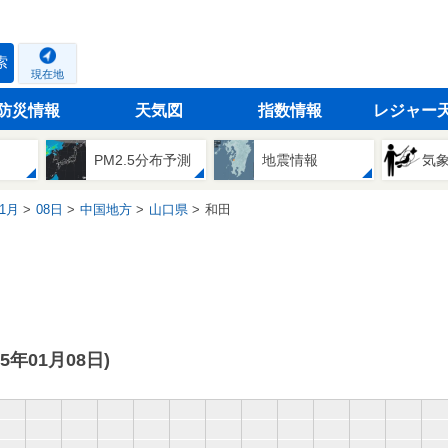
索
現在地
防災情報
天気図
指数情報
レジャー
PM2.5分布予測
地震情報
気
1月
08日
中国地方
山口県
和田
15年01月08日)