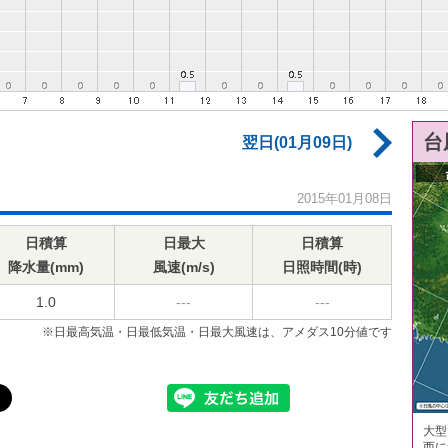
台
翌日(01月09日)
2015年01月08日
日積算
日最大
日積算
降水量(mm)
風速(m/s)
日照時間(時)
1.0
---
---
※日最高気温・日最低気温・日最大風速は、アメダス10分値です
大型
西に