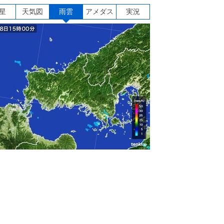
星
天気図
雨雲
アメダス
実況