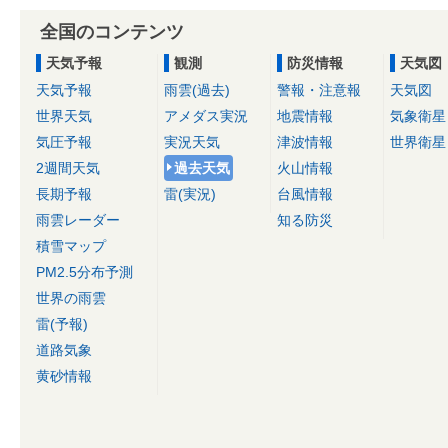
全国のコンテンツ
天気予報
観測
防災情報
天気図
天気予報
雨雲(過去)
警報・注意報
天気図
世界天気
アメダス実況
地震情報
気象衛星
気圧予報
実況天気
津波情報
世界衛星
2週間天気
過去天気
火山情報
長期予報
雷(実況)
台風情報
雨雲レーダー
知る防災
積雪マップ
PM2.5分布予測
世界の雨雲
雷(予報)
道路気象
黄砂情報