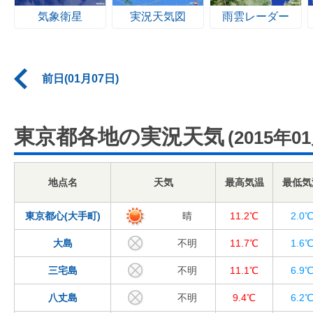
気象衛星
実況天気図
雨雲レーダー
前日(01月07日)
東京都各地の実況天気
(2015年0
地点名
天気
最高気温
最低気
東京都心(大手町)
晴
11.2℃
2.0
大島
不明
11.7℃
1.6
三宅島
不明
11.1℃
6.9
八丈島
不明
9.4℃
6.2