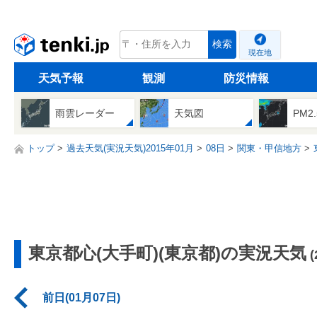
tenki.jp
検索
現在地
天気予報
観測
防災情報
雨雲レーダー
天気図
PM2
トップ
過去天気(実況天気)2015年01月
08日
関東・甲信地方
東京都心(大手町)(東京都)の実況天気
前日(01月07日)