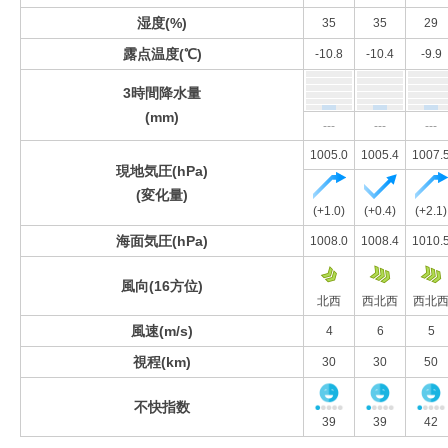
湿度(%)
35
35
29
露点温度(℃)
-10.8
-10.4
-9.9
3時間降水量
(mm)
---
---
---
1005.0
1005.4
1007.
現地気圧(hPa)
(変化量)
(+1.0)
(+0.4)
(+2.1)
海面気圧(hPa)
1008.0
1008.4
1010.
風向(16方位)
北西
西北西
西北
風速(m/s)
4
6
5
視程(km)
30
30
50
不快指数
39
39
42