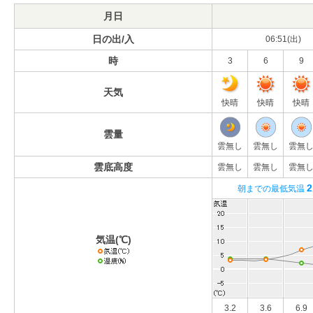
月日
日の出/入
06:51(出)
時
3
6
9
天気
快晴
快晴
快晴
雲量
雲無し
雲無し
雲無
雲底高度
雲無し
雲無し
雲無
2
朝までの最低気温
気温(℃)
3.2
3.6
6.9