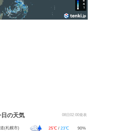
今日の天気
08日02:00発表
道(札幌市)
25℃
/
23℃
90%