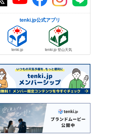
tenki.jp公式アプリ
tenki.jp
tenki.jp 登山天気