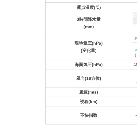
露点温度(℃)
3時間降水量
(mm)
1
現地気圧(hPa)
(変化量)
(
海面気圧(hPa)
1
風向(16方位)
風速(m/s)
視程(km)
不快指数