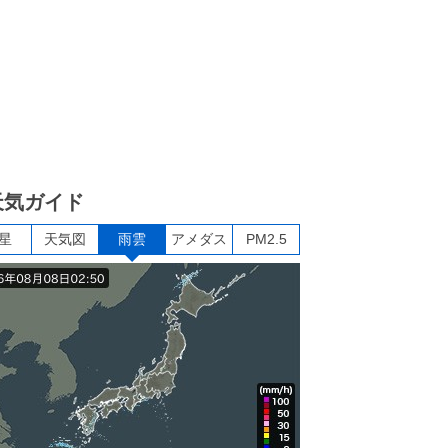
天気ガイド
星
天気図
雨雲
アメダス
PM2.5