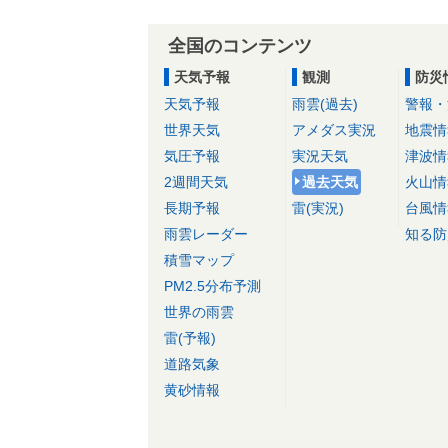
全国のコンテンツ
天気予報
観測
防災
天気予報
雨雲(過去)
警報・
世界天気
アメダス実況
地震情
気圧予報
実況天気
津波情
2週間天気
過去天気
火山情
長期予報
雷(実況)
台風情
雨雲レーダー
知る防
積雪マップ
PM2.5分布予測
世界の雨雲
雷(予報)
道路気象
黄砂情報