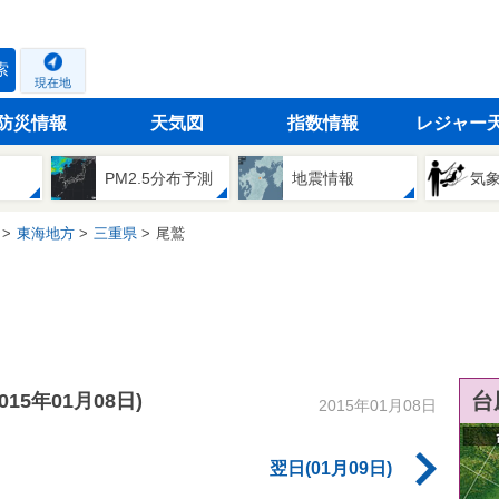
索
現在地
防災情報
天気図
指数情報
レジャー
PM2.5分布予測
地震情報
気
東海地方
三重県
尾鷲
台
2015年01月08日)
2015年01月08日
翌日(01月09日)