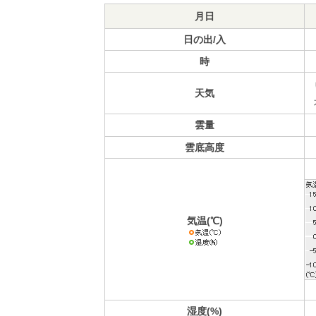
月日
日の出/入
時
天気
雲量
雲底高度
気温(℃)
湿度(%)