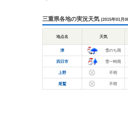
三重県各地の実況天気
(2015年01月0
地点名
天気
津
雪のち雨
四日市
雪一時雨
上野
不明
尾鷲
不明