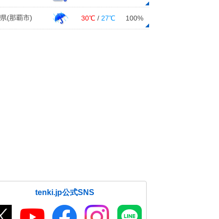
県(那覇市)
30℃
/
27℃
100%
tenki.jp公式SNS