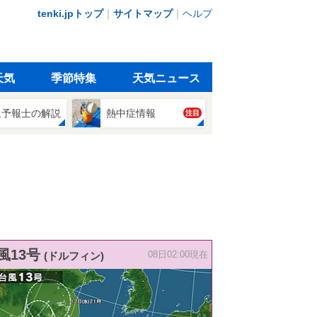
tenki.jpトップ
｜
サイトマップ
｜
ヘルプ
天気
季節特集
天気ニュース
象予報士の解説
熱中症情報
注目
風13号
(ドルフィン)
08日02:00現在