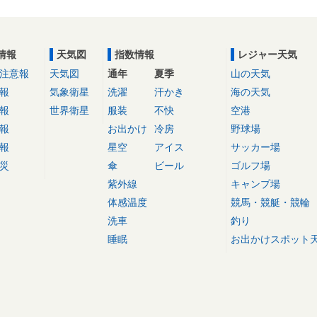
情報
天気図
指数情報
レジャー天気
注意報
天気図
通年
夏季
山の天気
報
気象衛星
洗濯
汗かき
海の天気
報
世界衛星
服装
不快
空港
報
お出かけ
冷房
野球場
報
星空
アイス
サッカー場
災
傘
ビール
ゴルフ場
紫外線
キャンプ場
体感温度
競馬・競艇・競輪
洗車
釣り
睡眠
お出かけスポット