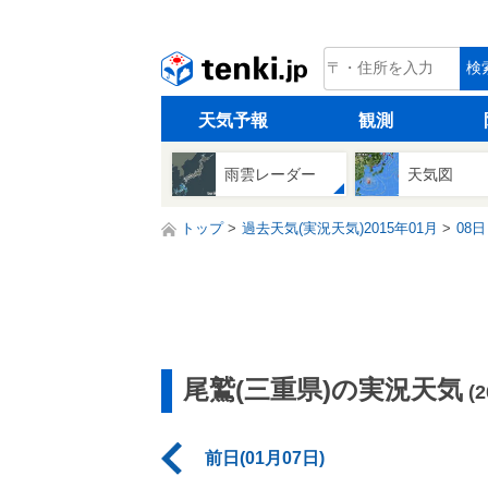
tenki.jp
検
天気予報
観測
雨雲レーダー
天気図
トップ
過去天気(実況天気)2015年01月
08日
尾鷲(三重県)の実況天気
(
前日(01月07日)