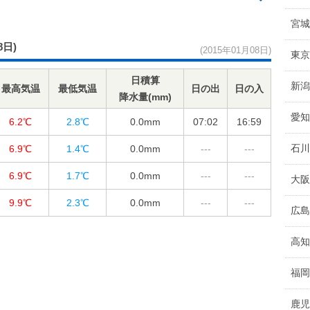
宮城
8日)
(2015年01月08日)
東京
日積算
新潟
最高気温
最低気温
日の出
日の入
降水量(mm)
愛知
6.2℃
2.8℃
0.0
mm
07:02
16:59
石川
6.9℃
1.4℃
0.0
mm
---
---
6.9℃
1.7℃
0.0
mm
---
---
大阪
9.9℃
2.3℃
0.0
mm
---
---
広島
高知
福岡
鹿児