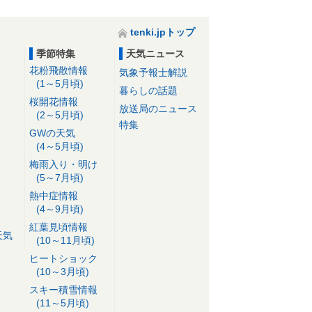
tenki.jpトップ
季節特集
天気ニュース
花粉飛散情報
気象予報士解説
(1～5月頃)
暮らしの話題
桜開花情報
放送局のニュース
(2～5月頃)
特集
GWの天気
(4～5月頃)
梅雨入り・明け
(5～7月頃)
熱中症情報
(4～9月頃)
紅葉見頃情報
天気
(10～11月頃)
ヒートショック
(10～3月頃)
スキー積雪情報
(11～5月頃)