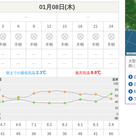
01月08日(
木
)
---
---
3
6
9
12
15
18
21
24
不明
不明
不明
不明
不明
不明
不明
不明
---
---
---
---
---
---
---
---
大型
---
---
---
---
---
---
---
---
西に
2.3℃
9.9℃
朝までの最低気温
最高気温
4.7
4.0
7.1
8.2
8.2
6.1
6.3
2.4
41
49
38
36
36
48
41
66