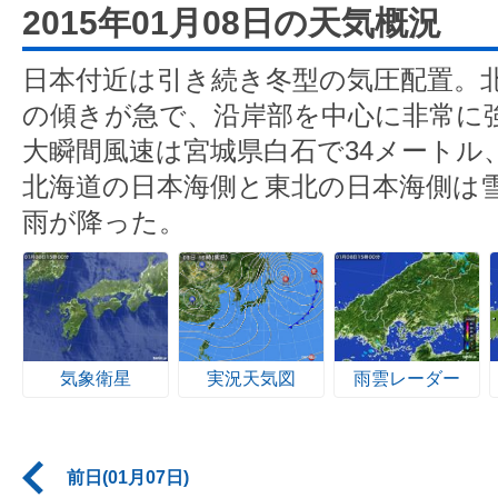
2015年01月08日の天気概況
日本付近は引き続き冬型の気圧配置。
の傾きが急で、沿岸部を中心に非常に
大瞬間風速は宮城県白石で34メートル、
北海道の日本海側と東北の日本海側は
雨が降った。
気象衛星
実況天気図
雨雲レーダー
前日(01月07日)