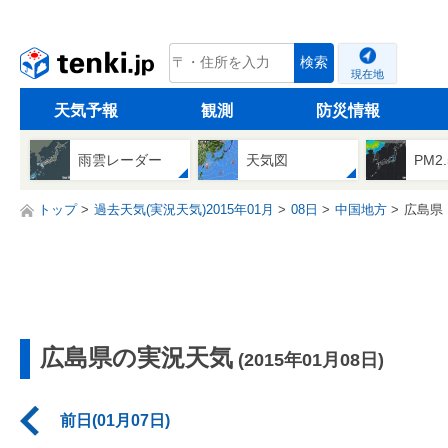
tenki.jp
検索
現在地
天気予報
観測
防災情報
雨雲レーダー
天気図
PM2
トップ
過去天気(実況天気)2015年01月
08日
中国地方
広島県
広島県の実況天気
(2015年01月08日)
前日(01月07日)