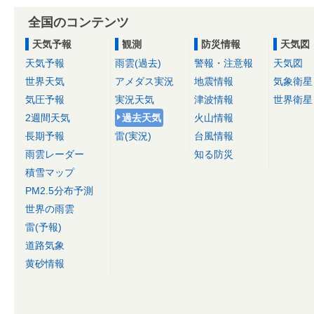
全国のコンテンツ
天気予報
観測
防災情報
天気図
天気予報
雨雲(過去)
警報・注意報
天気図
世界天気
アメダス実況
地震情報
気象衛星
気圧予報
実況天気
津波情報
世界衛星
2週間天気
過去天気
火山情報
長期予報
雷(実況)
台風情報
雨雲レーダー
知る防災
積雪マップ
PM2.5分布予測
世界の雨雲
雷(予報)
道路気象
黄砂情報