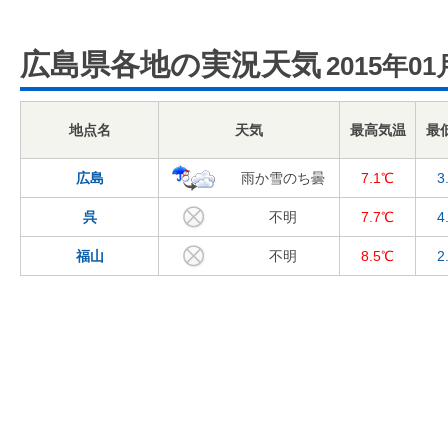
広島県各地の実況天気
2015年01
地点名
天気
最高気温
最
広島
雨か雪のち曇
7.1℃
3
呉
不明
7.7℃
4
福山
不明
8.5℃
2