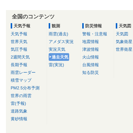
全国のコンテンツ
天気予報
観測
防災情報
天気図
天気予報
雨雲(過去)
警報・注意報
天気図
世界天気
アメダス実況
地震情報
気象衛星
気圧予報
実況天気
津波情報
世界衛星
2週間天気
過去天気
火山情報
長期予報
雷(実況)
台風情報
雨雲レーダー
知る防災
積雪マップ
PM2.5分布予測
世界の雨雲
雷(予報)
道路気象
黄砂情報