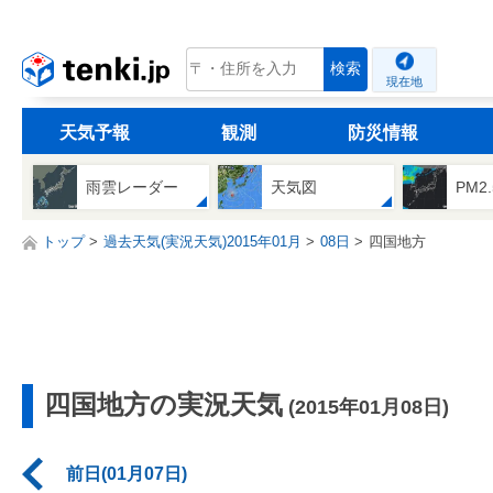
tenki.jp
検索
現在地
天気予報
観測
防災情報
雨雲レーダー
天気図
PM2
トップ
過去天気(実況天気)2015年01月
08日
四国地方
四国地方の実況天気
(2015年01月08日)
前日(01月07日)