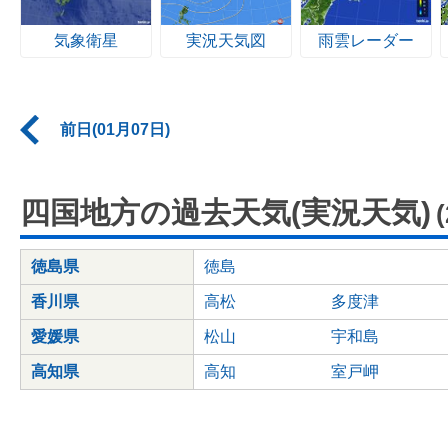
気象衛星
実況天気図
雨雲レーダー
前日(01月07日)
四国地方の過去天気(実況天気)
徳島県
徳島
香川県
高松
多度津
愛媛県
松山
宇和島
高知県
高知
室戸岬