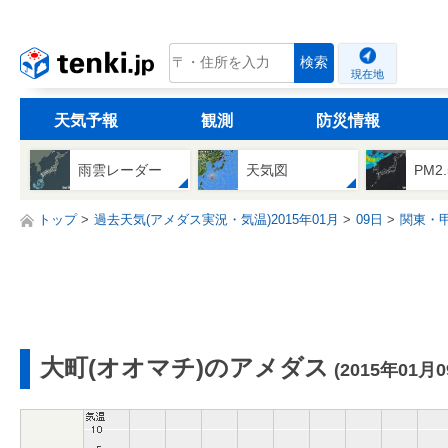
tenki.jp
検索
現在地
天気予報
観測
防災情報
雨雲レーダー
天気図
PM2
トップ
過去天気(アメダス実況・気温)2015年01月
09日
関東・
大町(オオマチ)のアメダス
(2015年01月0