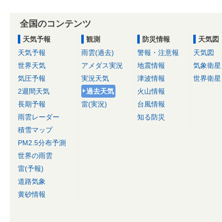
全国のコンテンツ
天気予報
観測
防災情報
天気図
天気予報
雨雲(過去)
警報・注意報
天気図
世界天気
アメダス実況
地震情報
気象衛星
気圧予報
実況天気
津波情報
世界衛星
2週間天気
過去天気
火山情報
長期予報
雷(実況)
台風情報
雨雲レーダー
知る防災
積雪マップ
PM2.5分布予測
世界の雨雲
雷(予報)
道路気象
黄砂情報