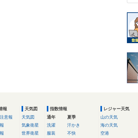
情報
天気図
指数情報
レジャー天気
注意報
天気図
通年
夏季
山の天気
報
気象衛星
洗濯
汗かき
海の天気
報
世界衛星
服装
不快
空港