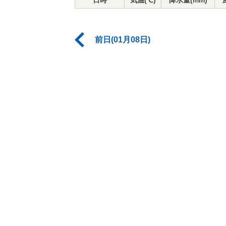
日時
気温(℃)
降水量(mm)
前日(01月08日)