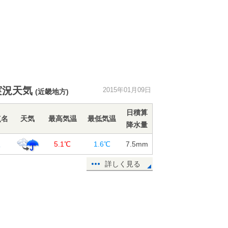
実況天気
2015年01月09日
(近畿地方)
日積算
点名
天気
最高気温
最低気温
降水量
根
5.1℃
1.6℃
7.5
mm
詳しく見る