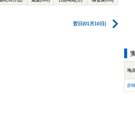
風向(16方位)
風速(m/s)
日照時間(分)
積雪深(cm)
翌日(01月10日)
地
彦