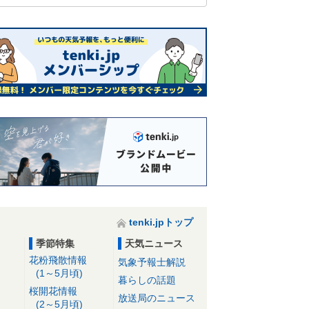
tenki.jpトップ
季節特集
天気ニュース
花粉飛散情報
気象予報士解説
(1～5月頃)
暮らしの話題
桜開花情報
放送局のニュース
(2～5月頃)