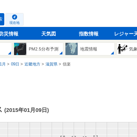
索
現在地
防災情報
天気図
指数情報
レジャー
PM2.5分布予測
地震情報
気
1月
09日
近畿地方
滋賀県
信楽
ス
(2015年01月09日)