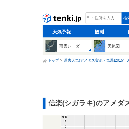
tenki.jp
検
天気予報
観測
雨雲レーダー
天気図
トップ
過去天気(アメダス実況・気温)2015年0
信楽(シガラキ)のアメダ