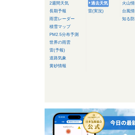
2週間天気
過去天気
火山情
長期予報
雷(実況)
台風情
雨雲レーダー
知る防
積雪マップ
PM2.5分布予測
世界の雨雲
雷(予報)
道路気象
黄砂情報