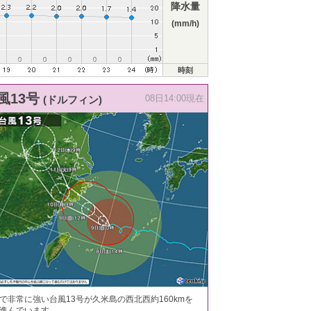
降水量
(mm/h)
時刻
風13号
(ドルフィン)
08日14:00現在
で非常に強い台風13号が久米島の西北西約160kmを
進んでいます