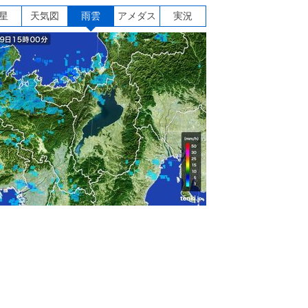
星
天気図
雨雲
アメダス
実況