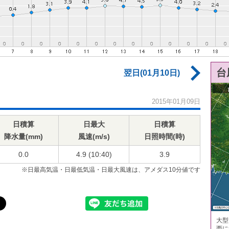
台
翌日(01月10日)
2015年01月09日
日積算
日最大
日積算
降水量(mm)
風速(m/s)
日照時間(時)
0.0
4.9 (10:40)
3.9
※日最高気温・日最低気温・日最大風速は、アメダス10分値です
大型
西に