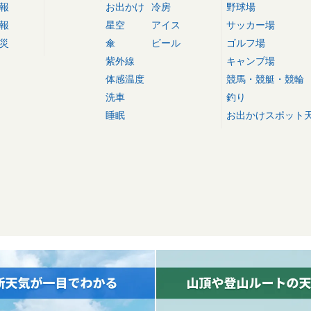
報
お出かけ
冷房
野球場
報
星空
アイス
サッカー場
災
傘
ビール
ゴルフ場
紫外線
キャンプ場
体感温度
競馬・競艇・競輪
洗車
釣り
睡眠
お出かけスポット