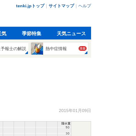
tenki.jpトップ
｜
サイトマップ
｜
ヘルプ
天気
季節特集
天気ニュース
象予報士の解説
熱中症情報
注目
2015年01月09日