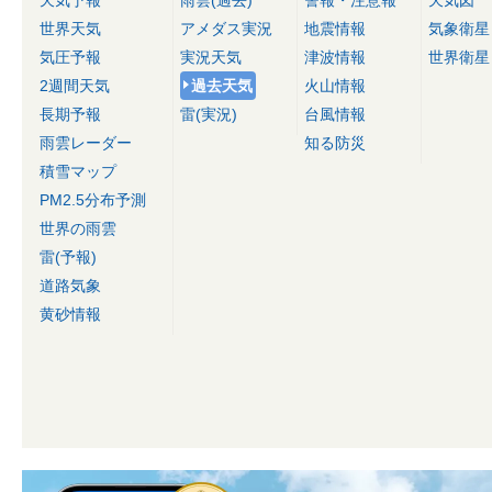
天気予報
雨雲(過去)
警報・注意報
天気図
世界天気
アメダス実況
地震情報
気象衛星
気圧予報
実況天気
津波情報
世界衛星
2週間天気
過去天気
火山情報
長期予報
雷(実況)
台風情報
雨雲レーダー
知る防災
積雪マップ
PM2.5分布予測
世界の雨雲
雷(予報)
道路気象
黄砂情報