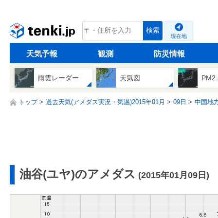
tenki.jp
検索
現在地
天気予報
観測
防災情報
雨雲レーダー
天気図
PM2
トップ
過去天気(アメダス実況・気温)2015年01月
09日
中国地
油谷(ユヤ)のアメダス
(2015年01月09日)