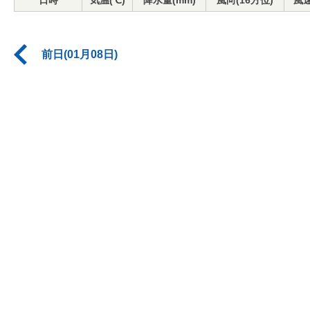
日時
気温(℃)
降水量(mm)
風向(16方位)
風速
前日(01月08日)