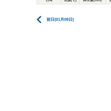
日時
気温(℃)
降水量(mm)
前日(01月08日)