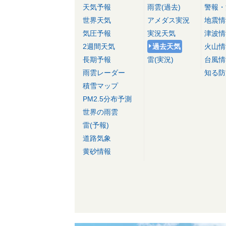
天気予報
雨雲(過去)
警報・
世界天気
アメダス実況
地震情
気圧予報
実況天気
津波情
2週間天気
過去天気
火山情
長期予報
雷(実況)
台風情
雨雲レーダー
知る防
積雪マップ
PM2.5分布予測
世界の雨雲
雷(予報)
道路気象
黄砂情報