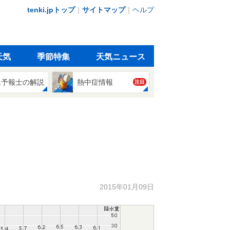
tenki.jpトップ
｜
サイトマップ
｜
ヘルプ
天気
季節特集
天気ニュース
象予報士の解説
熱中症情報
注目
2015年01月09日