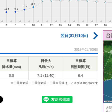
台
翌日(01月10日)
2015年01月09日
日積算
日最大
日積算
降水量(mm)
風速(m/s)
日照時間(時)
0.0
7.1 (11:40)
6.4
※日最高気温・日最低気温・日最大風速は、アメダス10分値です
大型
進ん