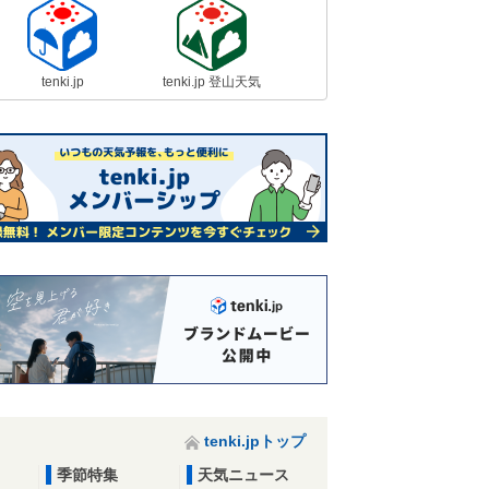
tenki.jp
tenki.jp 登山天気
tenki.jpトップ
季節特集
天気ニュース