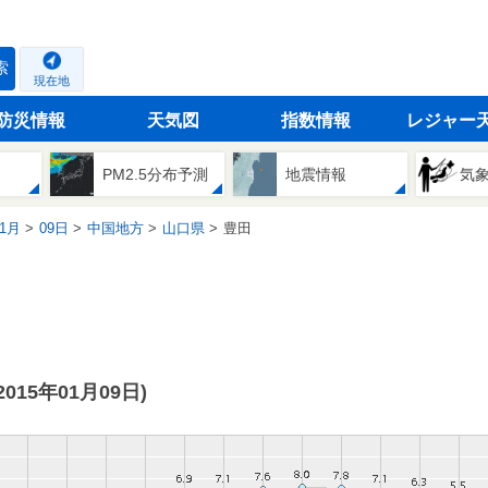
索
現在地
防災情報
天気図
指数情報
レジャー
PM2.5分布予測
地震情報
気
1月
09日
中国地方
山口県
豊田
(2015年01月09日)