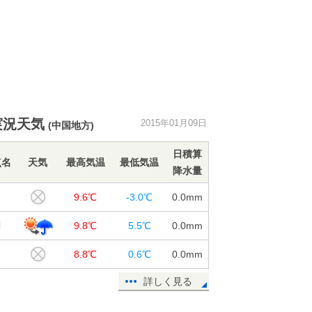
実況天気
2015年01月09日
(中国地方)
日積算
点名
天気
最高気温
最低気温
降水量
口
9.6℃
-3.0℃
0.0
mm
関
9.8℃
5.5℃
0.0
mm
8.8℃
0.6℃
0.0
mm
詳しく見る