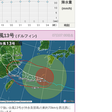
降水量
(mm/h)
時刻
風13号
(ドルフィン)
07日07:00現在
で強い台風13号が沖永良部島の東約70kmを西北西に
でいます