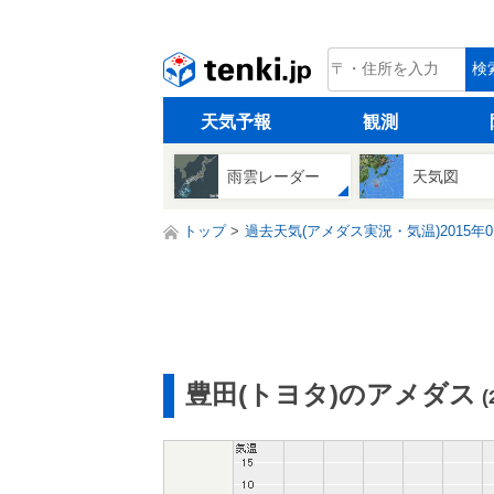
tenki.jp
検
天気予報
観測
雨雲レーダー
天気図
トップ
過去天気(アメダス実況・気温)2015年0
豊田(トヨタ)のアメダス