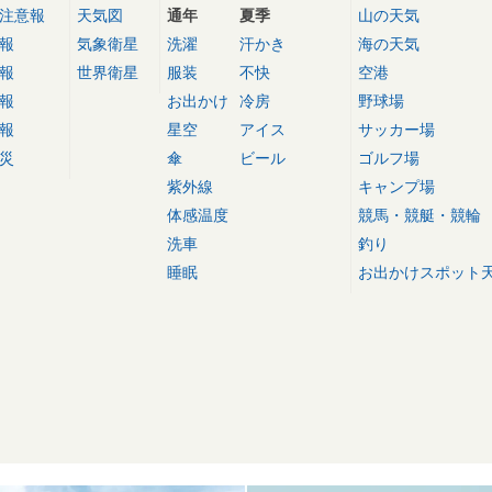
注意報
天気図
通年
夏季
山の天気
報
気象衛星
洗濯
汗かき
海の天気
報
世界衛星
服装
不快
空港
報
お出かけ
冷房
野球場
報
星空
アイス
サッカー場
災
傘
ビール
ゴルフ場
紫外線
キャンプ場
体感温度
競馬・競艇・競輪
洗車
釣り
睡眠
お出かけスポット