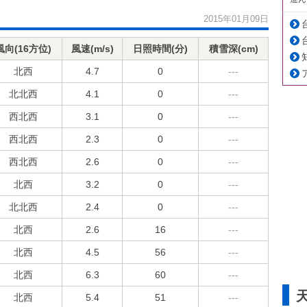
2015年01月09日
風向(16方位)
風速(m/s)
日照時間(分)
積雪深(cm)
北西
4.7
0
---
北北西
4.1
0
---
西北西
3.1
0
---
西北西
2.3
0
---
西北西
2.6
0
---
北西
3.2
0
---
北北西
2.4
0
---
北西
2.6
16
---
北西
4.5
56
---
北西
6.3
60
---
北西
5.4
51
---