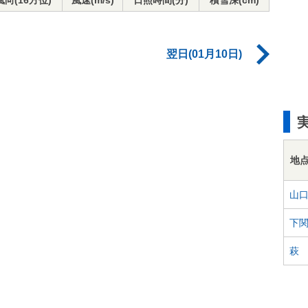
風向(16方位)
風速(m/s)
日照時間(分)
積雪深(cm)
翌日(01月10日)
地
山
下
萩