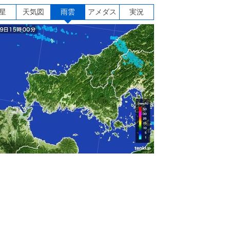
星
天気図
雨雲
アメダス
実況