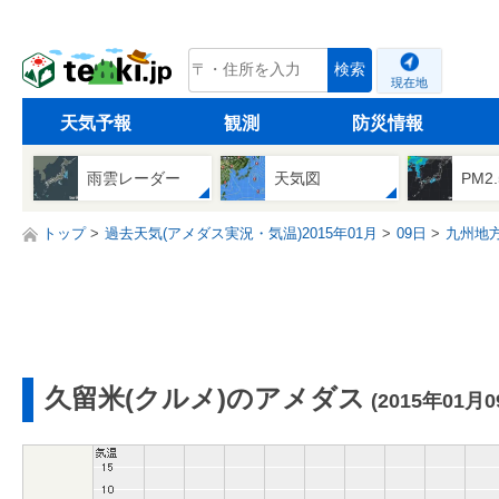
tenki.jp
検索
現在地
天気予報
観測
防災情報
雨雲レーダー
天気図
PM2
トップ
過去天気(アメダス実況・気温)2015年01月
09日
九州地
久留米(クルメ)のアメダス
(2015年01月0