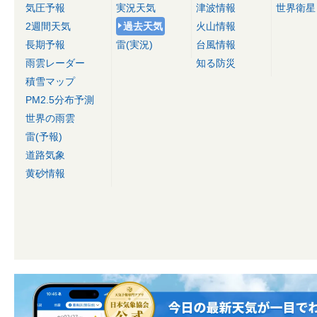
気圧予報
実況天気
津波情報
世界衛星
2週間天気
過去天気
火山情報
長期予報
雷(実況)
台風情報
雨雲レーダー
知る防災
積雪マップ
PM2.5分布予測
世界の雨雲
雷(予報)
道路気象
黄砂情報