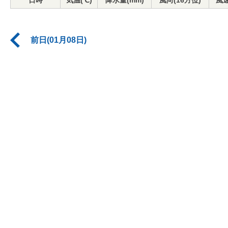
日時
気温(℃)
降水量(mm)
風向(16方位)
風速
前日(01月08日)