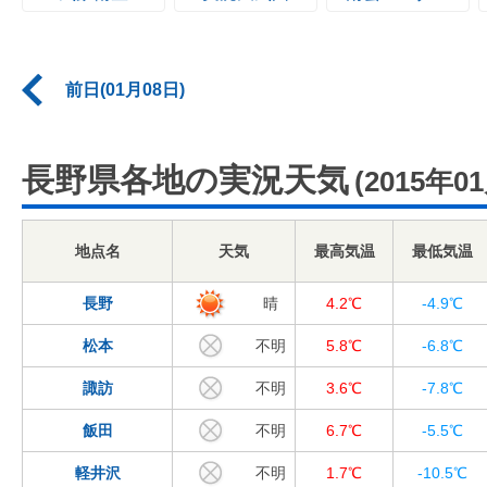
前日(01月08日)
長野県各地の実況天気
(2015年0
地点名
天気
最高気温
最低気温
長野
晴
4.2℃
-4.9℃
松本
不明
5.8℃
-6.8℃
諏訪
不明
3.6℃
-7.8℃
飯田
不明
6.7℃
-5.5℃
軽井沢
不明
1.7℃
-10.5℃