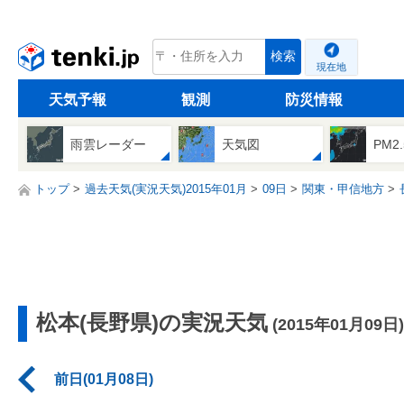
tenki.jp
検索
現在地
天気予報
観測
防災情報
雨雲レーダー
天気図
PM2
トップ
過去天気(実況天気)2015年01月
09日
関東・甲信地方
松本(長野県)の実況天気
(2015年01月09日)
前日(01月08日)