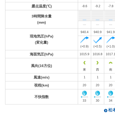
露点温度(℃)
-8.6
-9.2
-7.8
3時間降水量
(mm)
---
---
---
940.4
940.9
941.9
現地気圧(hPa)
(変化量)
(+0.9)
(+0.5)
(+1.0)
海面気圧(hPa)
1015.9
1016.8
1017.
風向(16方位)
東
西
南
風速(m/s)
1
1
1
視程(km)
20
20
20
不快指数
33
30
34
松本