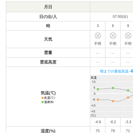
月日
日の出/入
07:00(出)
時
3
6
9
天気
不明
不明
不明
雲量
---
---
---
雲底高度
---
---
---
-
朝までの最低気温
気温(℃)
-4.9
-6.2
-3.3
湿度(%)
75
79
71