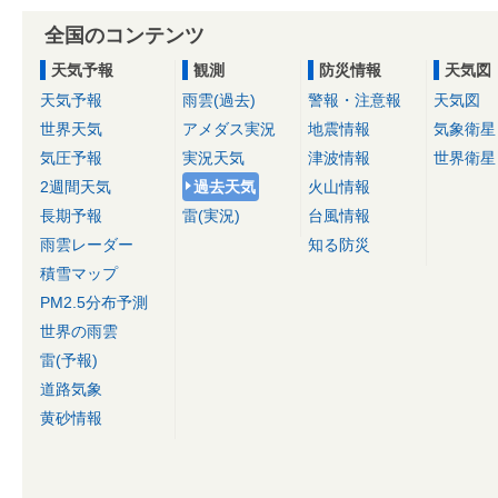
全国のコンテンツ
天気予報
観測
防災情報
天気図
天気予報
雨雲(過去)
警報・注意報
天気図
世界天気
アメダス実況
地震情報
気象衛星
気圧予報
実況天気
津波情報
世界衛星
2週間天気
過去天気
火山情報
長期予報
雷(実況)
台風情報
雨雲レーダー
知る防災
積雪マップ
PM2.5分布予測
世界の雨雲
雷(予報)
道路気象
黄砂情報