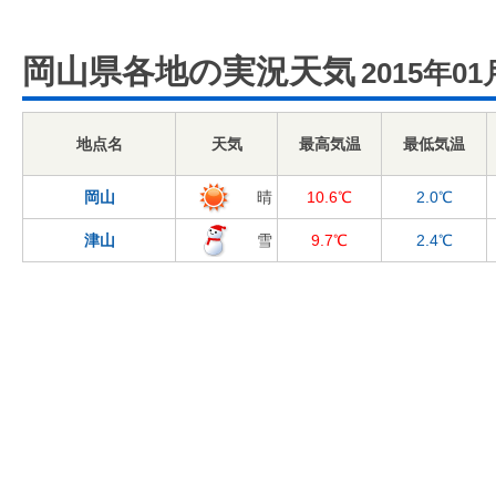
岡山県各地の実況天気
2015年01
地点名
天気
最高気温
最低気温
岡山
晴
10.6℃
2.0℃
津山
雪
9.7℃
2.4℃