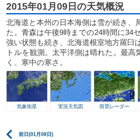
2015年01月09日の天気概況
北海道と本州の日本海側は雪が続き、
た。青森は午後9時までの24時間に3
強い状態も続き、北海道根室地方羅臼は最
トルを観測。太平洋側は晴れた。最高
く、寒中の寒さ。
気象衛星
実況天気図
雨雲レーダー
前日(01月08日)