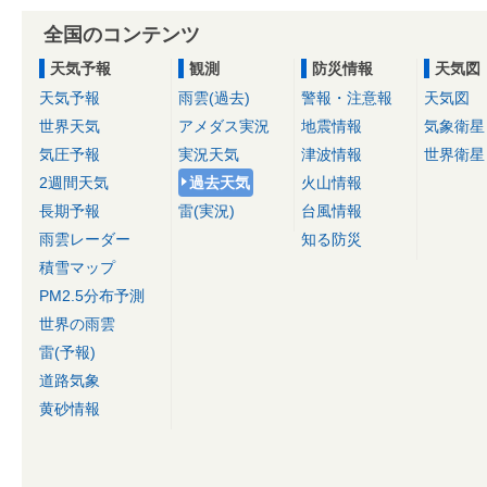
全国のコンテンツ
天気予報
観測
防災情報
天気図
天気予報
雨雲(過去)
警報・注意報
天気図
世界天気
アメダス実況
地震情報
気象衛星
気圧予報
実況天気
津波情報
世界衛星
2週間天気
過去天気
火山情報
長期予報
雷(実況)
台風情報
雨雲レーダー
知る防災
積雪マップ
PM2.5分布予測
世界の雨雲
雷(予報)
道路気象
黄砂情報