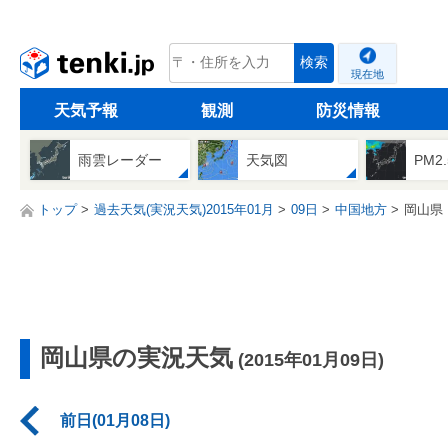
tenki.jp
検索
現在地
天気予報
観測
防災情報
雨雲レーダー
天気図
PM2
トップ
過去天気(実況天気)2015年01月
09日
中国地方
岡山県
岡山県の実況天気
(2015年01月09日)
前日(01月08日)