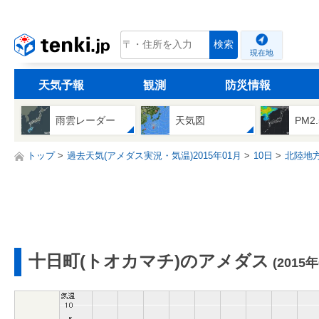
tenki.jp
検索
現在地
天気予報
観測
防災情報
雨雲レーダー
天気図
PM2
トップ
過去天気(アメダス実況・気温)2015年01月
10日
北陸地
十日町(トオカマチ)のアメダス
(2015