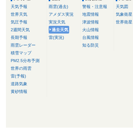
天気予報
雨雲(過去)
警報・注意報
天気図
世界天気
アメダス実況
地震情報
気象衛星
気圧予報
実況天気
津波情報
世界衛星
2週間天気
過去天気
火山情報
長期予報
雷(実況)
台風情報
雨雲レーダー
知る防災
積雪マップ
PM2.5分布予測
世界の雨雲
雷(予報)
道路気象
黄砂情報